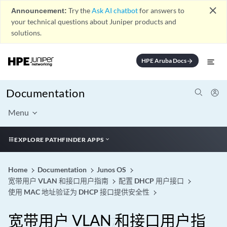
close
Announcement:
Try the
Ask AI chatbot
for answers to
your technical questions about Juniper products and
solutions.
HPE Aruba Docs
arrow_forward
Documentation
Menu
EXPLORE PATHFINDER APPS
Home
Documentation
Junos OS
宽带用户 VLAN 和接口用户指南
配置 DHCP 用户接口
使用 MAC 地址验证为 DHCP 接口提供安全性
宽带用户 VLAN 和接口用户指