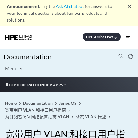
close
Announcement:
Try the
Ask AI chatbot
for answers to
your technical questions about Juniper products and
solutions.
HPE Aruba Docs
arrow_forward
Documentation
Menu
EXPLORE PATHFINDER APPS
Home
Documentation
Junos OS
宽带用户 VLAN 和接口用户指南
为订阅者访问网络配置动态 VLAN
动态 VLAN 概述
宽带用户 VLAN 和接口用户指