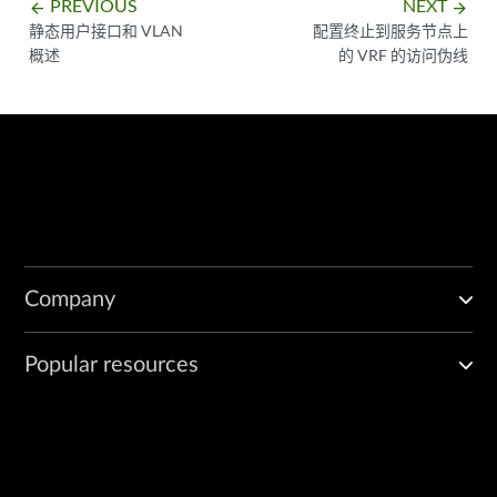
PREVIOUS
NEXT
arrow_backward
arrow_forward
静态用户接口和 VLAN
配置终止到服务节点上
概述
的 VRF 的访问伪线
Company
Popular resources