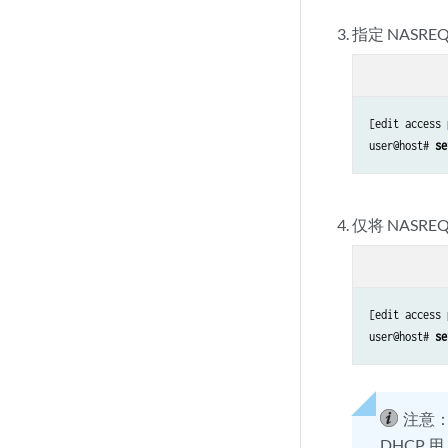
指定 NASR
[edit access 
user@host# 
se
仅
将 NAS
[edit access 
user@host# 
se
注意
DHCP 