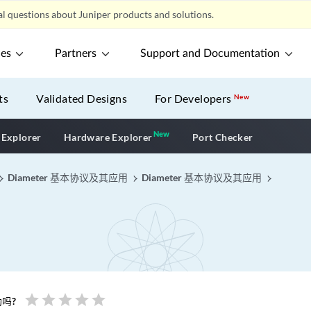
l questions about Juniper products and solutions.
ces
Partners
Support and Documentation
ts
Validated Designs
For Developers
New
New
New application
 Explorer
Hardware Explorer
Port Checker
Diameter 基本协议及其应用
Diameter 基本协议及其应用
star
star
star
star
star
吗?