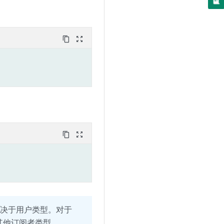
content_copy
zoom_out_map
content_copy
zoom_out_map
取决于用户类型。对于
其他订阅者类型，