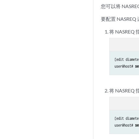
您可以将 NASR
要配置 NASRE
将 NASRE
[edit diamete
user@host# 
se
将 NASREQ
[edit diamete
user@host# 
se