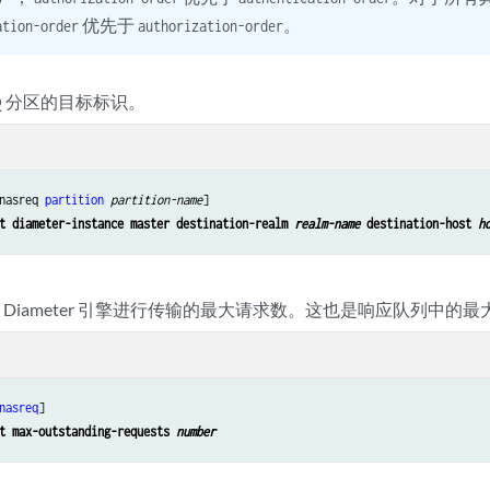
优先于
。
ation-order
authorization-order
EQ 分区的目标标识。
nasreq 
partition
partition-name
]

t diameter-instance master destination-realm 
realm-name
 destination-host 
h
 Diameter 引擎进行传输的最大请求数。这也是响应队列中的
nasreq
]

t max-outstanding-requests 
number