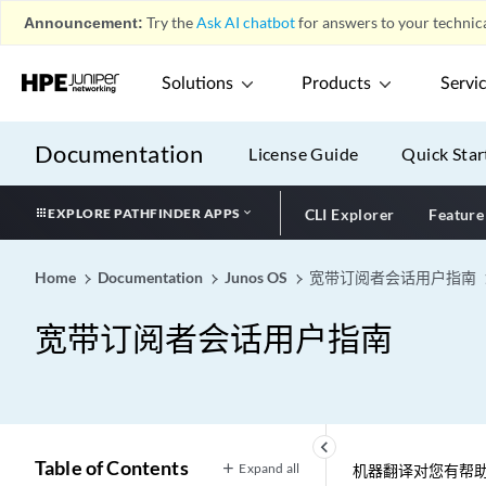
Announcement:
Try the
Ask AI chatbot
for answers to your technica
Solutions
Products
Servi
Documentation
License Guide
Quick Star
EXPLORE PATHFINDER APPS
CLI Explorer
Feature
Home
Documentation
Junos OS
宽带订阅者会话用户指南
宽带订阅者会话用户指南
keyboard_arrow_left
Table of Contents
Expand all
机器翻译对您有帮助