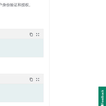
行用户身份验证和授权。
content_copy
zoom_out_map
content_copy
zoom_out_map
Feedback