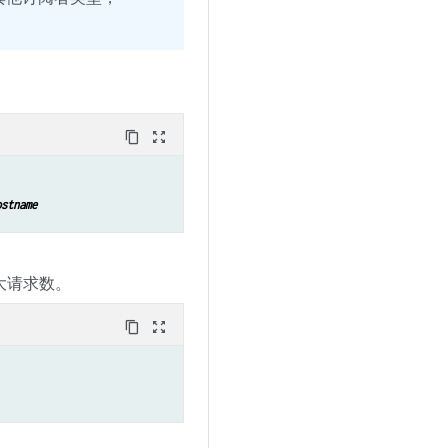
content_copy
zoom_out_map
ostname
最大请求数。
content_copy
zoom_out_map