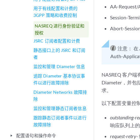
AA-Reque
用于有线配置和计费的
3GPP 策略和收费控制
Session-Te
NASREQ 进行身份验证和
Abort-Ses
授权
JSRC 订阅者配置和计费
注意：
在 
静态接口上的 JSRC 和订阅
Auth-Appli
者
监控和管理 Diameter 信息
NASREQ 客
追踪 Diameter 基本协议事
Diameter，
件以进行故障排除
求。
Diameter Networks 故障排
除
以下配置变量控
监控和管理静态订阅者信息
outstanding-re
跟踪静态订阅者事件以进行
故障排除
响应队列上的
配置语句和操作命令
request-retry
play_arrow