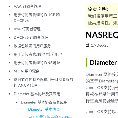
AAA 订阅者管理
play_arrow
免责声明:
用于订阅者管理的 DHCP 和
play_arrow
我们将使用第三
DHCPv6
证其准确性。如果
IPv6 订阅者管理
play_arrow
NASR
DHCPv6 订阅者管理
play_arrow
17-Dec-25
date_range
数据包触发的用户服务
play_arrow
用于订阅者管理的地址分配池
play_arrow
Diamet
用于订阅者管理的 DNS 地址
play_arrow
M：N 用户冗余
play_arrow
Diameter 网络
访问节点控制协议和用于订阅者服务
play_arrow
的基于 Diamet
的 ANCP 代理
Junos OS
Diameter 基本协议及其应用
授权在登录时用于
play_arrow
行重新身份验证
Diameter 基本协议及其应用
play_arrow
Diameter 基本协议
Junos OS 支持
用于配置订阅者的 Gx-Plus