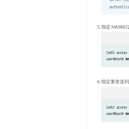
authentic
指定 NASR
[edit access 
user@host# 
se
指定要发送到
[edit access 
user@host# 
se