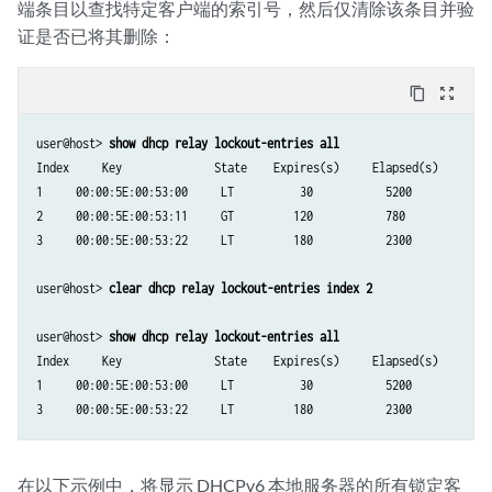
端条目以查找特定客户端的索引号，然后仅清除该条目并验
证是否已将其删除：
content_copy
zoom_out_map
user@host> 
show dhcp relay lockout-entries all
Index     Key              State    Expires(s)     Elapsed(s)      Cou
1     00:00:5E:00:53:00     LT          30           5200            2
2     00:00:5E:00:53:11     GT         120           780             2
3     00:00:5E:00:53:22     LT         180           2300            1
user@host> 
clear dhcp relay lockout-entries index 2
user@host> 
show dhcp relay lockout-entries all
Index     Key              State    Expires(s)     Elapsed(s)      Cou
1     00:00:5E:00:53:00     LT          30           5200            2
在以下示例中，将显示 DHCPv6 本地服务器的所有锁定客