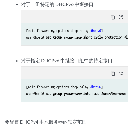
对于一组特定的 DHCPv6 中继接口：
content_copy
zoom_out_map
[edit forwarding-options dhcp-relay 
dhcpv6
]

user@host# 
set group 
group-name
 short-cycle-protection <lock
对于指定 DHCPv6 中继接口组中的特定接口：
content_copy
zoom_out_map
[edit forwarding-options dhcp-relay 
dhcpv6
]

user@host# 
set group 
group-name
 interface 
interface-name
 sho
要配置 DHCPv4 本地服务器的锁定范围：