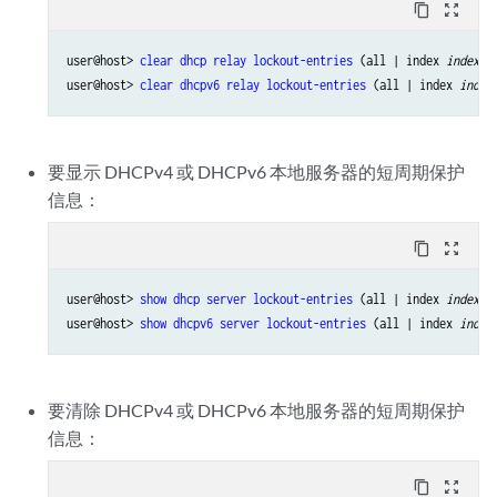
content_copy
zoom_out_map
user@host> 
clear dhcp relay lockout-entries
 (all | index 
index
)

user@host> 
clear dhcpv6 relay lockout-entries
 (all | index 
index
要显示 DHCPv4 或 DHCPv6 本地服务器的短周期保护
信息：
content_copy
zoom_out_map
user@host> 
show dhcp server lockout-entries
 (all | index 
index
)

user@host> 
show dhcpv6 server lockout-entries
 (all | index 
index
要清除 DHCPv4 或 DHCPv6 本地服务器的短周期保护
信息：
content_copy
zoom_out_map