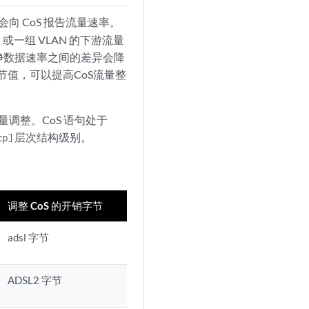
会向 CoS 报告流量速率。
或一组 VLAN 的下游流量
净数据速率之间的差异会降
字节值，可以提高CoS流量整
流量调整。CoS 语句处于
层次结构级别。
cp]
调整 CoS 的开销字节
adsl 字节
ADSL2 字节