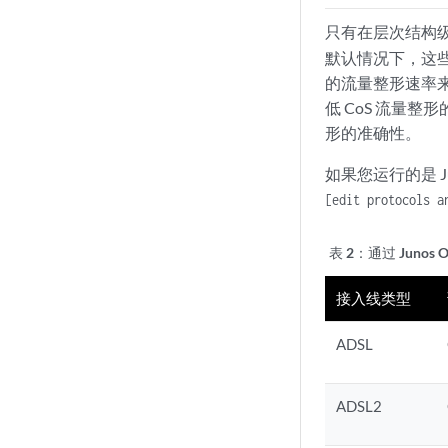
只有在层次结构
默认情况下，这些是
的流量整形速率
低 CoS 流量整
形的准确性。
如果您运行的是 Ju
[edit protocols a
表 2：
通过 Juno
接入线类型
ADSL
ADSL2