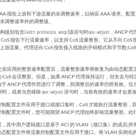
AAA 报告上游和下游流量的未调整速率，以响应 AAA 请求。
除未调整速率外的调整值。
结构级别包含
该语句时
，ANCP 代
[edit protocols ancp]
qos-adjust
CoS 报告下行流量速率，以支持 CoS 流量整形。它从不向 Co
决定上游流量。代理还向 CoS 报告接入线路的开销模式和字节数;C
代理之前应用的整形速率配置后，流量整形速率将恢复为由动态配置文件
 CoS 会话整形。但是，如果 ANCP 代理保持运行，但失去与
于 ANCP 代理作而进行了调整，则调整后的速率仍然有效。仅当 
新更新时，或者当您移除
语句时，当前有效的速率才会更
qos-adjust
制配置文件应用于接口或接口集时，CoS 才能执行流量整形，因此
制配置文件时，您可能期望 ANCP 代理始终影响流量整形。此
，其中用户逻辑接口是基于 ACI 的 VLAN（接口集）的成员;所
态配置文件将流量控制配置文件应用于接口。将 VLAN 实例