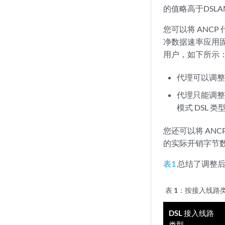
的值略高于DSL
您可以将 ANCP
净数据速率应用固
用户，如下所示
代理可以调整其
代理只能调整帧
模式 DSL 类
您还可以将 ANC
的实际开销字节数
表1
总结了调整后
表 1：
按接入线路
DSL 接入线路
类型