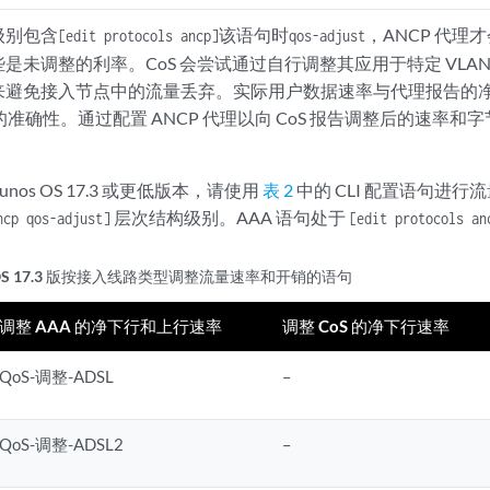
级别包含
该语句时
，ANCP 代理才
[edit protocols ancp]
qos-adjust
未调整的利率。CoS 会尝试通过自行调整其应用于特定 VLAN 
来避免接入节点中的流量丢弃。实际用户数据速率与代理报告的
形的准确性。通过配置 ANCP 代理以向 CoS 报告调整后的速率和
nos OS 17.3 或更低版本，请使用
表 2
中的 CLI 配置语句进行
层次结构级别。AAA 语句处于
ncp qos-adjust]
[edit protocols an
s OS 17.3 版按接入线路类型调整流量速率和开销的语句
调整 AAA 的净下行和上行速率
调整 CoS 的净下行速率
QoS-调整-ADSL
–
QoS-调整-ADSL2
–