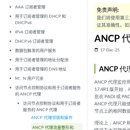
AAA 订阅者管理
play_arrow
免责声明:
用于订阅者管理的 DHCP 和
play_arrow
我们将使用第三
DHCPv6
证其准确性。如果
IPv6 订阅者管理
play_arrow
ANCP 
DHCPv6 订阅者管理
play_arrow
17-Dec-25
date_range
数据包触发的用户服务
play_arrow
用于订阅者管理的地址分配池
play_arrow
ANCP 
用于订阅者管理的 DNS 地址
play_arrow
M：N 用户冗余
play_arrow
ANCP 代理监控
访问节点控制协议和用于订阅者服务
play_arrow
17.4R1 版开始
的 ANCP 代理
息在 PADI 或 
访问节点控制协议和用于订阅者
ANCP 代理只
play_arrow
服务的 ANCP 代理
节点上的相同数
ANCP 代理邻居和操作
理论上，ANCP 
ANCP 代理流量整形和
情况不太可能发生