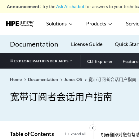
Announcement:
Try the
Ask AI chatbot
for answers to your technica
Solutions
Products
Servi
Documentation
License Guide
Quick Star
EXPLORE PATHFINDER APPS
CLI Explorer
Feature
Home
Documentation
Junos OS
宽带订阅者会话用户指南
宽带订阅者会话用户指南
keyboard_arrow_left
Table of Contents
Expand all
机器翻译对您有帮助