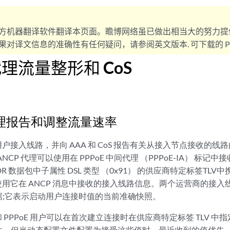
方机器翻译软件翻译本页面。瞻博网络虽已做出相当大的努力提
对译文信息的准确性有任何疑问，请参阅英文版本. 可下载的 PD
代理流量整形和 CoS
代理报告和调整流量速率
用户接入线路，并向 AAA 和 CoS 报告有关从接入节点接收的线路的信
，ANCP 代理可以使用在 PPPoE 中间代理 （PPPoE-IA） 标
PADR 数据包中子属性 DSL 类型 （0x91） 的供应商特定标签T
能使用它在 ANCP 消息中接收的接入线路信息。两个运营商的接
据;它表示启动用户连接时值的当前准确快照。
和 PPPoE 用户可以在首次建立连接时在供应商特定标签 TLV 
，但当动态配置文件配置为接受这些值时，最近收到的值优先。P