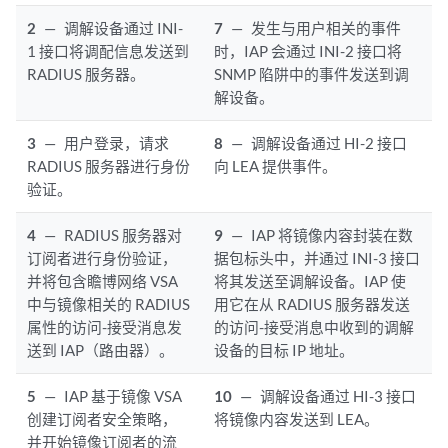
2
—
调解设备通过 INI-
7
—
发生与用户相关的事件
1 接口将调配信息发送到
时，IAP 会通过 INI-2 接口将
RADIUS 服务器。
SNMP 陷阱中的事件发送到调
解设备。
3
—
用户登录，请求
8
—
调解设备通过 HI-2 接口
RADIUS 服务器进行身份
向 LEA 提供事件。
验证。
4
—
RADIUS 服务器对
9
—
IAP 将镜像内容封装在数
订阅者进行身份验证，
据包标头中，并通过 INI-3 接口
并将包含瞻博网络 VSA
将其发送至调解设备。IAP 使
中与镜像相关的 RADIUS
用它在从 RADIUS 服务器发送
属性的访问-接受消息发
的访问-接受消息中收到的调解
送到 IAP（路由器）。
设备的目标 IP 地址。
5
—
IAP 基于镜像 VSA
10
—
调解设备通过 HI-3 接口
创建订阅者安全策略，
将镜像内容发送到 LEA。
并开始镜像订阅者的流