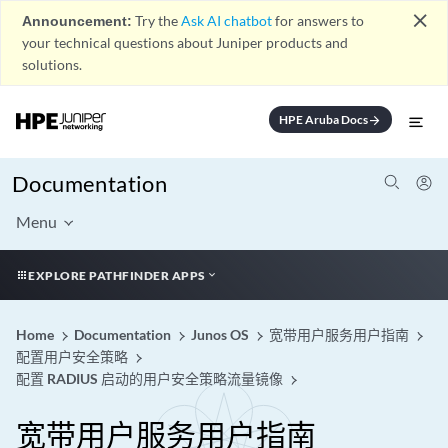
close
Announcement:
Try the
Ask AI chatbot
for answers to
your technical questions about Juniper products and
solutions.
HPE Aruba Docs
arrow_forward
Documentation
Menu
EXPLORE PATHFINDER APPS
Home
Documentation
Junos OS
宽带用户服务用户指南
配置用户安全策略
配置 RADIUS 启动的用户安全策略流量镜像
宽带用户服务用户指南