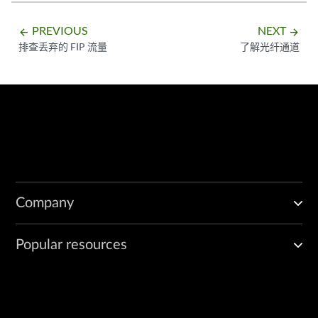
PREVIOUS
NEXT
arrow_backward
arrow_forward
排查丢弃的 FIP 流量
了解光纤通道
Company
Popular resources