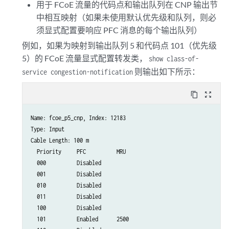
用于 FCoE 流量的代码点和输出队列在 CNP 输出节
中相互映射（如果未使用默认优先级和队列，则必
须显式配置要响应 PFC 消息的每个输出队列）
例如，如果为映射到输出队列 5 和代码点 101（优先级
5）的 FCoE 流量显式配置转发类，
show class-of-
则输出如下所示：
service congestion-notification
content_copy
zoom_out_map
Name: fcoe_p5_cnp, Index: 12183

Type: Input

Cable Length: 100 m

  Priority     PFC          MRU

  000          Disabled 

  001          Disabled 

  010          Disabled 

  011          Disabled 

  100          Disabled       

  101          Enabled      2500 
