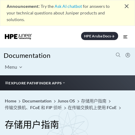
close
Announcement:
Try the
Ask AI chatbot
for answers to
your technical questions about Juniper products and
solutions.
HPE Aruba Docs
arrow_forward
Documentation
Menu
EXPLORE PATHFINDER APPS
Home
Documentation
Junos OS
存储用户指南
传输交换机、FCoE 和 FIP 侦听
在传输交换机上使用 FCoE
存储用户指南