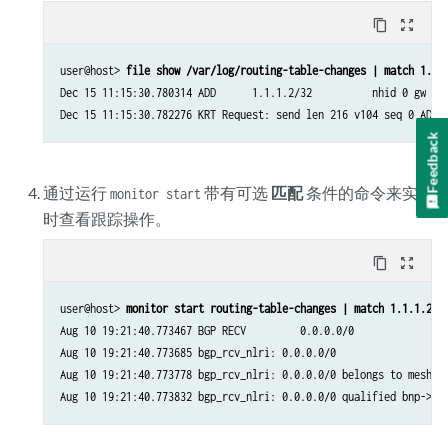
...
content_copy
zoom_out_map
user@host> 
file show /var/log/routing-table-changes | match 1.1.
Dec 15 11:15:30.780314 ADD      1.1.1.2/32          nhid 0 gw 10.
Dec 15 11:15:30.782276 KRT Request: send len 216 v104 seq 0 ADD 
Feedback
通过运行
带有可选
匹配
条件的命令来实
monitor start
时查看跟踪操作。
content_copy
zoom_out_map
user@host> 
monitor start routing-table-changes | match 1.1.1.2
Aug 10 19:21:40.773467 BGP RECV         0.0.0.0/0

Aug 10 19:21:40.773685 bgp_rcv_nlri: 0.0.0.0/0

Aug 10 19:21:40.773778 bgp_rcv_nlri: 0.0.0.0/0 belongs to meshgro
Aug 10 19:21:40.773832 bgp_rcv_nlri: 0.0.0.0/0 qualified bnp->ri