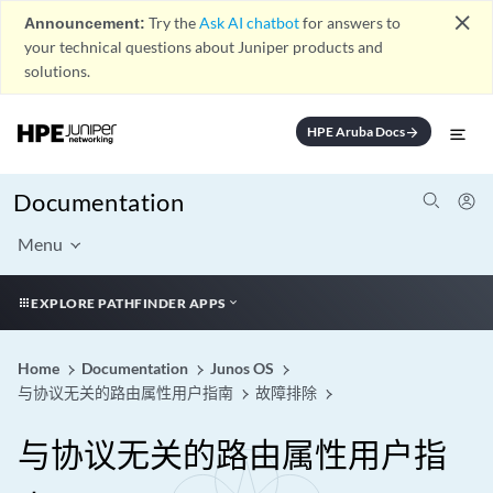
close
Announcement:
Try the
Ask AI chatbot
for answers to
your technical questions about Juniper products and
solutions.
HPE Aruba Docs
arrow_forward
Documentation
Menu
EXPLORE PATHFINDER APPS
Home
Documentation
Junos OS
与协议无关的路由属性用户指南
故障排除
与协议无关的路由属性用户指