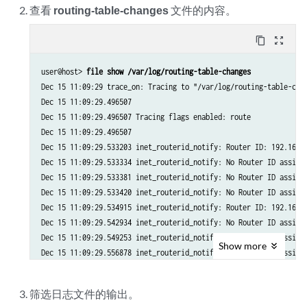
查看
routing-table-changes
文件的内容。
content_copy
zoom_out_map
user@host> 
file show /var/log/routing-table-changes
Dec 15 11:09:29 trace_on: Tracing to "/var/log/routing-table-chan
Dec 15 11:09:29.496507

Dec 15 11:09:29.496507 Tracing flags enabled: route

Dec 15 11:09:29.496507

Dec 15 11:09:29.533203 inet_routerid_notify: Router ID: 192.168.4
Dec 15 11:09:29.533334 inet_routerid_notify: No Router ID assigne
Dec 15 11:09:29.533381 inet_routerid_notify: No Router ID assigne
Dec 15 11:09:29.533420 inet_routerid_notify: No Router ID assigne
Dec 15 11:09:29.534915 inet_routerid_notify: Router ID: 192.168.4
Dec 15 11:09:29.542934 inet_routerid_notify: No Router ID assigne
Dec 15 11:09:29.549253 inet_routerid_notify: No Router ID assigne
Show
more
Dec 15 11:09:29.556878 inet_routerid_notify: No Router ID assigne
Dec 15 11:09:29.582990 rt_static_reinit: examined 3 static nextho
Dec 15 11:09:29.589920

筛选日志文件的输出。
Dec 15 11:09:29.589920 task_reconfigure reinitializing done
