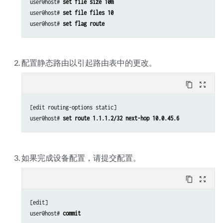
user@host# 
set file size 10m
user@host# 
set file files 10
user@host# 
set flag route
配置静态路由以引起路由表中的更改。
content_copy
zoom_out_map
[edit routing-options static]

user@host# 
set route 1.1.1.2/32 next-hop 10.0.45.6
如果完成设备配置，请提交配置。
content_copy
zoom_out_map
[edit]

user@host# 
commit