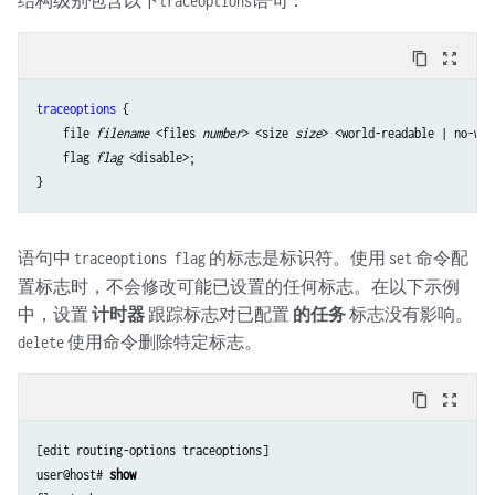
traceoptions
content_copy
zoom_out_map
traceoptions
 {

    file 
filename
 <files 
number
> <size 
size
> <world-readable | no-wor
    flag 
flag
 <disable>;

语句中
的标志是标识符。使用
命令配
traceoptions flag
set
置标志时，不会修改可能已设置的任何标志。在以下示例
中，设置
计时器
跟踪标志对已配置
的任务
标志没有影响。
使用命令删除特定标志。
delete
content_copy
zoom_out_map
[edit routing-options traceoptions]

user@host# 
show