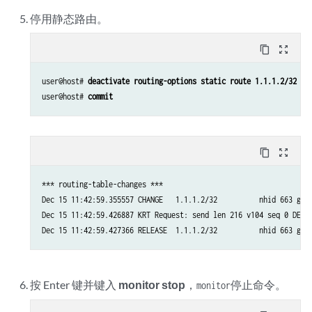
停用静态路由。
content_copy
zoom_out_map
user@host# 
deactivate routing-options static route 1.1.1.2/32
user@host# 
commit
content_copy
zoom_out_map
*** routing-table-changes ***

Dec 15 11:42:59.355557 CHANGE   1.1.1.2/32          nhid 663 gw 1
Dec 15 11:42:59.426887 KRT Request: send len 216 v104 seq 0 DELET
Dec 15 11:42:59.427366 RELEASE  1.1.1.2/32          nhid 663 gw 
按 Enter 键并键入
monitor stop
，
停止命令。
monitor