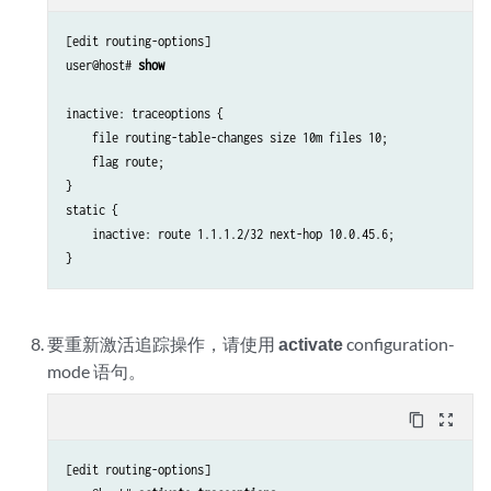
[edit routing-options]

user@host# 
show
inactive: traceoptions {

    file routing-table-changes size 10m files 10;

    flag route;

}

static {

    inactive: route 1.1.1.2/32 next-hop 10.0.45.6;

}
要重新激活追踪操作，请使用
activate
configuration-
mode 语句。
content_copy
zoom_out_map
[edit routing-options]
