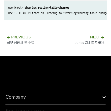
user@host> 
show log routing-table-changes
Dec 15 11:09:29 trace_on: Tracing to "/var/log/routing-table-changes"
PREVIOUS
NEXT
arrow_backward
arrow_forward
网络问题故障排除
Junos CLI 参考概述
Company