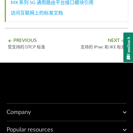
MX 系列 5G 通用路由平台接口模块引用
访问互联网上的标准文档
Feedback
PREVIOUS
NEXT
arrow_backward
arrow_forward
受支持的 DTCP 标准
支持的 IPsec 和 IKE 标准
Company
Popular resources