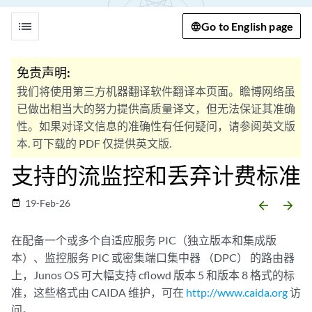
list
Go to English page
免责声明:
我们将使用第三方机器翻译软件翻译本页面。瞻博网络虽
已做出相当大的努力提供高质量译文，但无法保证其准确
性。如果对译文信息的准确性有任何疑问，请参阅英文版
本. 可下载的 PDF 仅提供英文版.
支持的流监控和丢弃计费标准
19-Feb-26
date_range
arrow_backward
arrow_forward
在配备一个或多个自适应服务 PIC（独立版本和集成版
本）、监控服务 PIC 或密集端口集中器 （DPC） 的路由器
上，Junos OS 可大幅支持 cflowd 版本 5 和版本 8 格式的标
准，这些格式由 CAIDA 维护，可在
http://www.caida.org
访
问。