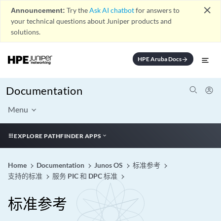
close
Announcement:
Try the
Ask AI chatbot
for answers to
your technical questions about Juniper products and
solutions.
HPE Aruba Docs
arrow_forward
Documentation
Menu
EXPLORE PATHFINDER APPS
Home
Documentation
Junos OS
标准参考
支持的标准
服务 PIC 和 DPC 标准
标准参考