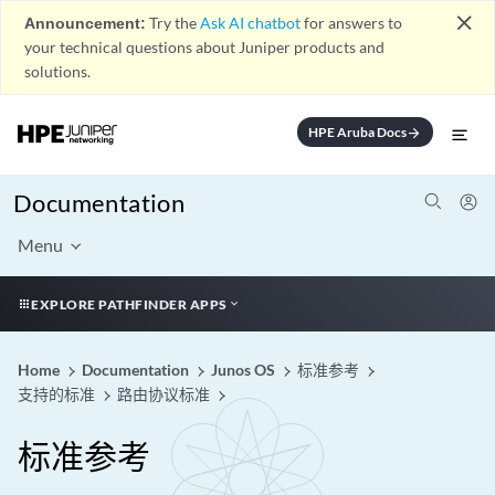
close
Announcement:
Try the
Ask AI chatbot
for answers to
your technical questions about Juniper products and
solutions.
HPE Aruba Docs
arrow_forward
Documentation
Menu
EXPLORE PATHFINDER APPS
Home
Documentation
Junos OS
标准参考
支持的标准
路由协议标准
标准参考