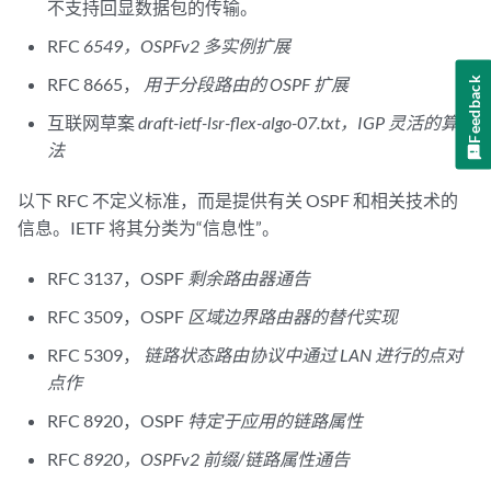
不支持回显数据包的传输。
RFC
6549，OSPFv2 多实例扩展
RFC 8665，
用于分段路由的 OSPF 扩展
Feedback
互联网草案
draft-ietf-lsr-flex-algo-07.txt，IGP 灵活的算
法
以下 RFC 不定义标准，而是提供有关 OSPF 和相关技术的
信息。IETF 将其分类为“信息性”。
RFC 3137，OSPF
剩余路由器通告
RFC 3509，OSPF
区域边界路由器的替代实现
RFC 5309，
链路状态路由协议中通过 LAN 进行的点对
点作
RFC 8920，OSPF
特定于应用的链路属性
RFC
8920，OSPFv2 前缀/链路属性通告