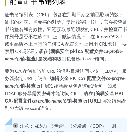
配置证书吊销列表
证书吊销列表 （CRL） 包含在到期日期之前已取消的数字
证书的列表。当参与的对等方使用数字证书时，它会检查证
书的签名和有效性。它还获取最近颁发的 CRL，并检查证书
序列号是否不在该 CRL 上。默认情况下，在 Junos OS 8.1
或更高版本上运行的任何 CA 配置文件上启用 CRL 验证。要
禁用 CRL 验证，请在 [
编辑安全 pki ca-配置文件
ca-profile-
name
吊销-检查
] 层次结构级别包含该
语句。
disable
要为 CA 存储其当前 CRL 的轻型目录访问协议 （LDAP） 服
务器指定 URL，请在 [
编辑安全
PKI CA-配置文件
ca-profile-
name
吊销-检查 crl
] 层次结构级别包含该
语句。如果
url
LDAP 服务器需要密码才能访问 CRL，请在 [
编辑安全 PKI
CA-配置文件
ca-profile-name
吊销-检查 crl URL
] 层次结构级
别包含该
语句。
password
注意：
如果证书包含证书分发点 （CDP），则