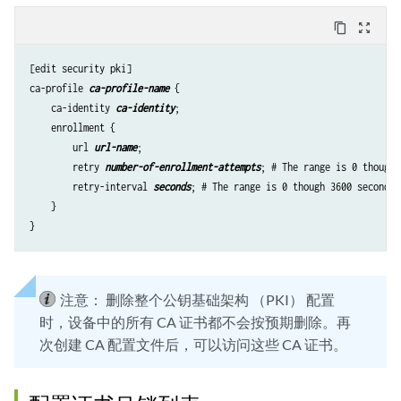
content_copy
zoom_out_map
[edit security pki]

ca-profile 
ca-profile-name
 {

    ca-identity 
ca-identity
;

    enrollment {

        url 
url-name
;

        retry 
number-of-enrollment-attempts
; # The range is 0 though 
        retry-interval 
seconds
; # The range is 0 though 3600 seconds.

    }

注意：
删除整个公钥基础架构 （PKI） 配置
时，设备中的所有 CA 证书都不会按预期删除。再
次创建 CA 配置文件后，可以访问这些 CA 证书。