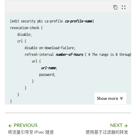
content_copy
zoom_out_map
[edit security pki ca-profile 
ca-profile-name
]

revocation-check {

    disable;

    crl {

        disable on-download-failure; 

        refresh-interval 
number-of-hours
 { # The range is 0 through 8
            url {

url-name
;

                password;

            }

        }

    }

Show
more
PREVIOUS
NEXT
arrow_backward
arrow_forward
将流量引导至 IPsec 隧道
使用基于过滤器的转发