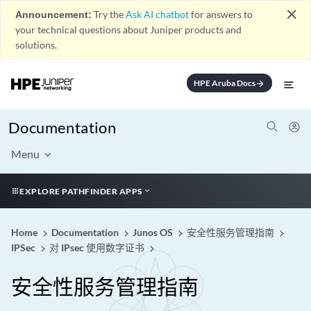
close
Announcement:
Try the
Ask AI chatbot
for answers to
your technical questions about Juniper products and
solutions.
HPE Aruba Docs
arrow_forward
Documentation
Menu
EXPLORE PATHFINDER APPS
Home
Documentation
Junos OS
安全性服务管理指南
IPSec
对 IPsec 使用数字证书
安全性服务管理指南