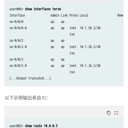
user@R6>
 show interfaces terse 
Interface               Admin Link Proto Local                 Remote

so-0/0/0                up    up  

so-0/0/0.0              up    up   inet  10.1.56.2/30    

                                   iso  

so-0/0/2                up    up  

so-0/0/2.0              up    up   inet  10.1.26.2/30    

                                   iso  

so-0/0/3                up    up  

so-0/0/3.0              up    up   inet  10.1.36.2/30    

                                   iso 

以下示例输出来自
：
R2
content_copy
zoom_out_map
user@R2> 
show route 10.0.0.5