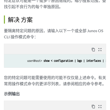
特定症状可能是一个或多个原因造成的。缩小搜索范围，查
找引起不良行为的每个单独原因。
解决 方案
要隔离特定问题的原因，请输入以下一个或全部 Junos OS
CLI 操作模式命令：
content_copy
zoom_out_map
             user@host> 
show < configuration | bgp | interfaces | isi
您的特定问题可能需要使用的可能不仅仅是上述命令。有关
常用操作模式命令的更详尽列表，请参阅相应的命令参考。
示例输出
content_copy
zoom_out_map