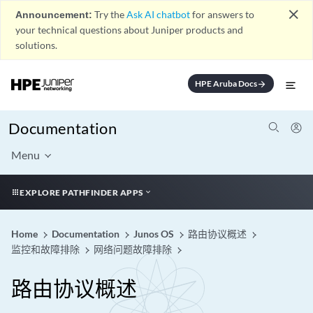
close
Announcement:
Try the
Ask AI chatbot
for answers to
your technical questions about Juniper products and
solutions.
HPE Aruba Docs
arrow_forward
Documentation
Menu
EXPLORE PATHFINDER APPS
Home
Documentation
Junos OS
路由协议概述
监控和故障排除
网络问题故障排除
路由协议概述