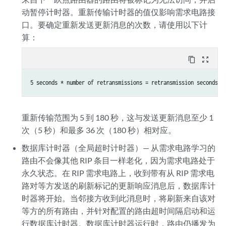
动暂停计时器。重新传输计时器的值仅影响需求电路接
口。要确定重新发送更新消息的次数，请使用以下计
算：
content_copy
zoom_out_map
重新传输范围为 5 到 180 秒，这与发送更新消息至少 1
次（5 秒）和最多 36 次（180 秒）相对应。
数据库计时器（全局超时计时器）— 从需求电路学习的
路由不会像其他 RIP 条目一样老化，因为需求电路处于
永久状态。在 RIP 需求电路上，收到带有从 RIP 需求电
路对等方发送的刷新标记的更新响应消息后，数据库计
时器将开始。当邻接方收到此消息时，将刷新来自该对
等方的所有路由，并针对配置的路由超时间隔启动和运
行数据库计时器。数据库计时器运行时，路由仍播发为