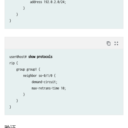
            address 192.0.2.0/24;

        }

    }

content_copy
zoom_out_map
user@host# 
show protocols
rip {

    group group1 { 

        neighbor so-0/1/0 {

             demand-circuit;  

             max-retrans-time 10;  

        }

    }

验证