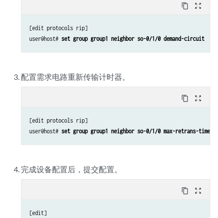
content_copy
zoom_out_map
[edit protocols rip]

user@host# 
set group group1 neighbor so-0/1/0 demand-circuit
配置需求电路重新传输计时器。
content_copy
zoom_out_map
[edit protocols rip]

user@host# 
set group group1 neighbor so-0/1/0 max-retrans-time 1
完成设备配置后，提交配置。
content_copy
zoom_out_map
[edit]
