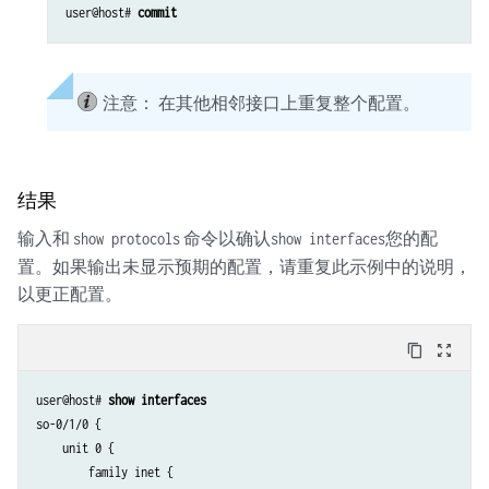
user@host# 
commit
注意：
在其他相邻接口上重复整个配置。
结果
输入和
命令以确认
您的配
show protocols
show interfaces
置。如果输出未显示预期的配置，请重复此示例中的说明，
以更正配置。
content_copy
zoom_out_map
user@host# 
show interfaces
so-0/1/0 {

    unit 0 {

        family inet {
