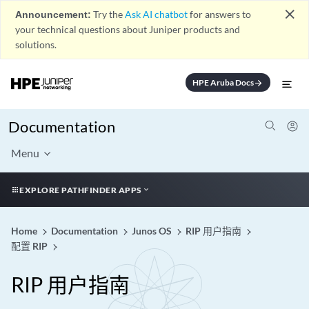
close
Announcement:
Try the
Ask AI chatbot
for answers to
your technical questions about Juniper products and
solutions.
HPE Aruba Docs
arrow_forward
Documentation
Menu
EXPLORE PATHFINDER APPS
Home
Documentation
Junos OS
RIP 用户指南
配置 RIP
RIP 用户指南