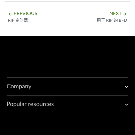
PREVIOUS
NEXT
arrow_backward
arrow_forward
RIP 定时器
用于 RIP 的 BFD
Company
Popular resources