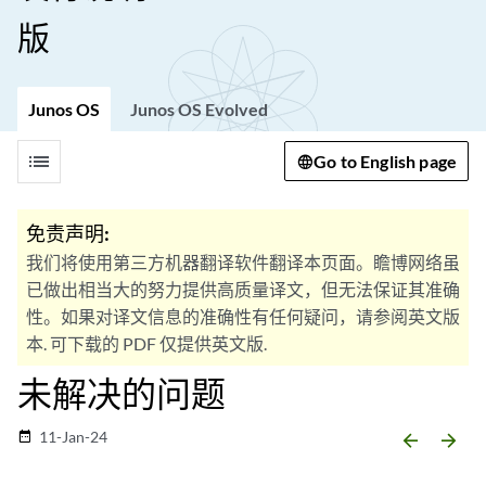
版
Junos OS
Junos OS Evolved
list
Go to English page
免责声明:
我们将使用第三方机器翻译软件翻译本页面。瞻博网络虽
已做出相当大的努力提供高质量译文，但无法保证其准确
性。如果对译文信息的准确性有任何疑问，请参阅英文版
本. 可下载的 PDF 仅提供英文版.
未解决的问题
11-Jan-24
date_range
arrow_backward
arrow_forward