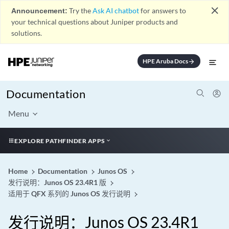
close
Announcement:
Try the
Ask AI chatbot
for answers to
your technical questions about Juniper products and
solutions.
HPE Aruba Docs
arrow_forward
Documentation
Menu
EXPLORE PATHFINDER APPS
Home
Documentation
Junos OS
发行说明：Junos OS 23.4R1 版
适用于 QFX 系列的 Junos OS 发行说明
发行说明：Junos OS 23.4R1