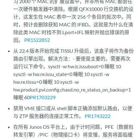
习 2000 个 MAC 的扩展设置中，并非所有 MAC 都会在
一次硬件触发器中清除。根据 QFX10000 行交换机的设
计，这发生在 MAC 表中一次 256 个条目的批次中。同
时，预计会删除获知 MAC 的 IFBD。这就是为什么在清
除此类 MAC 时找不到 Lport+IFL 映射并抛出错误的原
因。
PR1522852
从 22.4 版本开始完成 TISSU 升级后，该盒子将作为备份
路由引擎出现。解决方法：- 要使是主要的，需要再次
运行以下命令。sysctl -w hw.lc.issuboot=0 睡眠 10
sysctl -w hw.re.issu_state=0 睡眠 10 sysctl -w
hw.re.tissu=0 睡眠 10 sysctl -w
hw.product.pvi.config.chasd.no_re_status_on_backup=1
睡眠 60
PR1703229
禁用 VME 接口或从 shell 脚本正确添加默认路由，以便
与 ZTP 服务器的连接正常工作。
PR1743222
在所有 Junos OS 平台上，由于计时问题，PFE（数据包
转发引擎）/PIC（物理接口卡）将变慢，服务将面临缓