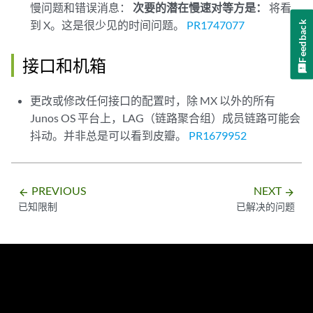
慢问题和错误消息：
次要的潜在慢速对等方是：
将看
到 X。这是很少见的时间问题。
PR1747077
Feedback
接口和机箱
更改或修改任何接口的配置时，除 MX 以外的所有
Junos OS 平台上，LAG（链路聚合组）成员链路可能会
抖动。并非总是可以看到皮瓣。
PR1679952
PREVIOUS
NEXT
arrow_backward
arrow_forward
已知限制
已解决的问题