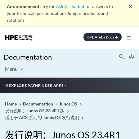
close
Announcement:
Try the
Ask AI chatbot
for answers to
your technical questions about Juniper products and
solutions.
HPE Aruba Docs
arrow_forward
Documentation
Menu
EXPLORE PATHFINDER APPS
Home
Documentation
Junos OS
发行说明：Junos OS 23.4R1 版
适用于 ACX 系列的 Junos OS 发行说明
发行说明：Junos OS 23.4R1