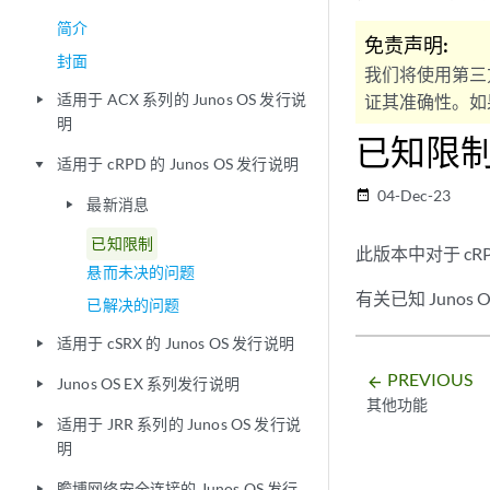
简介
免责声明:
封面
我们将使用第三
适用于 ACX 系列的 Junos OS 发行说
证其准确性。如果
play_arrow
明
已知限
适用于 cRPD 的 Junos OS 发行说明
play_arrow
04-Dec-23
date_range
最新消息
play_arrow
已知限制
此版本中对于 c
悬而未决的问题
有关已知 Juno
已解决的问题
适用于 cSRX 的 Junos OS 发行说明
play_arrow
PREVIOUS
arrow_backward
Junos OS EX 系列发行说明
play_arrow
其他功能
适用于 JRR 系列的 Junos OS 发行说
play_arrow
明
瞻博网络安全连接的 Junos OS 发行
play_arrow