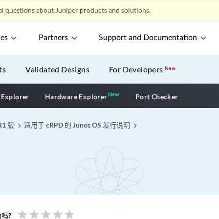
l questions about Juniper products and solutions.
ces
Partners
Support and Documentation
ts
Validated Designs
For Developers
New
New
New application
 Explorer
Hardware Explorer
Port Checker
R1 版
适用于 cRPD 的 Junos OS 发行说明
star
star
star
star
star
吗?