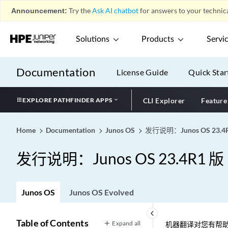
Announcement:
Try the
Ask AI chatbot
for answers to your technica
Solutions
Products
Servi
Documentation
License Guide
Quick Star
EXPLORE PATHFINDER APPS
CLI Explorer
Feature
Home
Documentation
Junos OS
发行说明：Junos OS 23.4
发行说明：Junos OS 23.4R1 版
Junos OS
Junos OS Evolved
keyboard_arrow_left
Table of Contents
Expand all
机器翻译对您有帮助