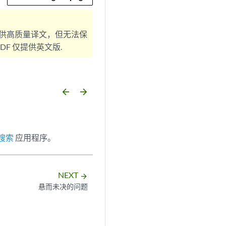
供高质量译文，但无法保
F 仅提供英文版.
arrow_backward
arrow_forward
告搜索
应用程序。
NEXT
arrow_forward
悬而未决的问题