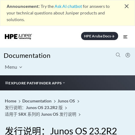
close
Announcement:
Try the
Ask AI chatbot
for answers to
your technical questions about Juniper products and
solutions.
HPE Aruba Docs
arrow_forward
Documentation
Menu
EXPLORE PATHFINDER APPS
Home
Documentation
Junos OS
发行说明：Junos OS 23.2R2 版
适用于 SRX 系列的 Junos OS 发行说明
发行说明：Junos OS 23.2R2