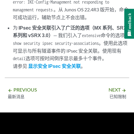
error: IKE-Config-Management not responding to
。从 Junos OS 22.4R3 版开始，命令
management requests
Feedback
可成功运行，辅助节点上不会出错。
为
IPsec 安全关联引入了广泛的选项（MX 系列、SRX
系列和 vSRX 3.0）
— 我们引入了
命令的选项
extensive
。使用此选项
show security ipsec security-associations
可显示与所有隧道事件的 IPsec 安全关联。使用现有
选项可按时间倒序显示最多十个事件。
detail
请参见
显示安全 IPsec 安全关联
。
PREVIOUS
NEXT
arrow_backward
arrow_forward
最新消息
已知限制