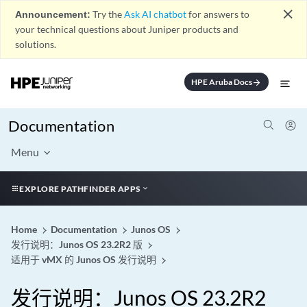
close
Announcement:
Try the
Ask AI chatbot
for answers to
your technical questions about Juniper products and
solutions.
HPE Aruba Docs
arrow_forward
Documentation
Menu
EXPLORE PATHFINDER APPS
Home
Documentation
Junos OS
发行说明：Junos OS 23.2R2 版
适用于 vMX 的 Junos OS 发行说明
发行说明：Junos OS 23.2R2