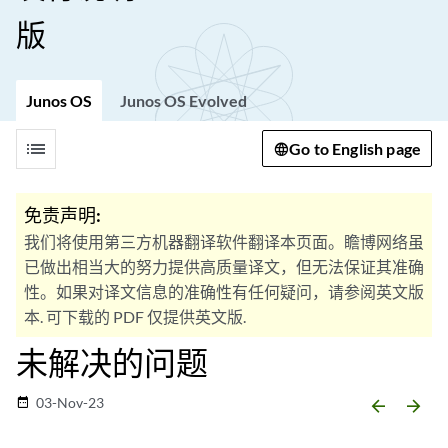
版
Junos OS
Junos OS Evolved
list
Go to English page
免责声明:
我们将使用第三方机器翻译软件翻译本页面。瞻博网络虽
已做出相当大的努力提供高质量译文，但无法保证其准确
性。如果对译文信息的准确性有任何疑问，请参阅英文版
本. 可下载的 PDF 仅提供英文版.
未解决的问题
03-Nov-23
date_range
arrow_backward
arrow_forward