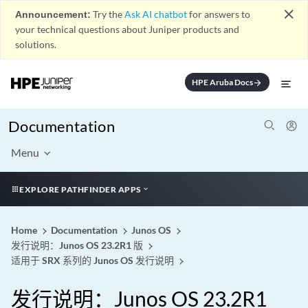
close
Announcement:
Try the
Ask AI chatbot
for answers to
your technical questions about Juniper products and
solutions.
HPE Aruba Docs
arrow_forward
Documentation
Menu
EXPLORE PATHFINDER APPS
Home
Documentation
Junos OS
发行说明：Junos OS 23.2R1 版
适用于 SRX 系列的 Junos OS 发行说明
发行说明：Junos OS 23.2R1