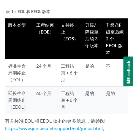
表 1：
EOL 和 EEOL 版本
版本类型
工程结束
支持终
升级/
升级/降
（EOE）
止
降级至
级至后续
（EOS）
后续 3
2 个
个版本
EEOL 版
本
Feedback
标准生命
24 个月
工程结
是的
不
周期终止
束 + 6 个
（EOL）
月
延长生命
60 个月
工程结
是的
是的
周期终止
束 + 6 个
（EEOL）
月
有关标准 EOL 和 EEOL 版本的更多信息，请参阅
https://www.juniper.net/support/eol/junos.html
。