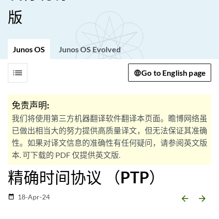
版
Junos OS
Junos OS Evolved
list
Go to English page
免责声明:
我们将使用第三方机器翻译软件翻译本页面。瞻博网络虽
已做出相当大的努力提供高质量译文，但无法保证其准确
性。如果对译文信息的准确性有任何疑问，请参阅英文版
本. 可下载的 PDF 仅提供英文版.
精确时间协议 （PTP）
18-Apr-24
date_range
arrow_backward
arrow_forward