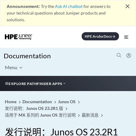
close
Announcement:
Try the
Ask AI chatbot
for answers to
your technical questions about Juniper products and
solutions.
HPE Aruba Docs
arrow_forward
Documentation
Menu
EXPLORE PATHFINDER APPS
Home
Documentation
Junos OS
发行说明：Junos OS 23.2R1 版
适用于 MX 系列的 Junos OS 发行说明
最新消息
发行说明：Junos OS 23.2R1