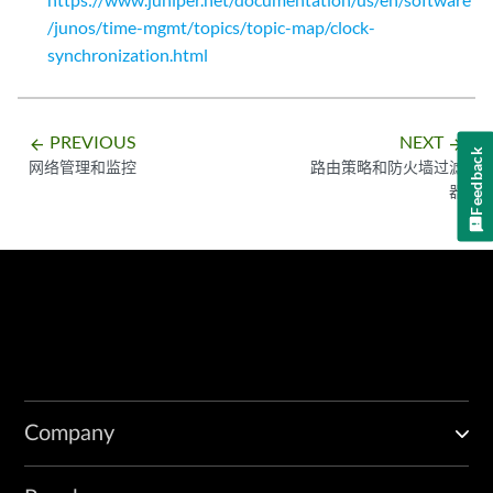
/junos/time-mgmt/topics/topic-map/clock-
synchronization.html
PREVIOUS
NEXT
arrow_backward
arrow_forward
Feedback
网络管理和监控
路由策略和防火墙过滤
器
Company