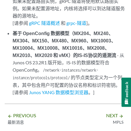
如果未配置路由实例，gRPC 隧道将使用默认路由实
例。如果未配置源地址，内核将选择可以到达隧道服务
器的源地址。
[请参阅
gRPC 隧道概述
和
grpc-隧道
]。
基于 OpenConfig 数据模型（MX204、MX240、
MX304、MX150、MX480、MX960、MX10003、
MX10004、MX10008、MX10016、MX2008、
MX2010、MX2020 和 vMX）的IS-IS协议的遥测流
- 从
Junos OS 23.2R1 版开始，IS-IS 的数据模型符合
OpenConfig。
/network-instances/network-
的节点类型定义为一个列
instance/protocols/protocol/
Feedback
表，其中包含用户可配置的协议名称和标识符密钥。
[请参阅
Junos YANG 数据模型浏览器
。]
PREVIOUS
NEXT
arrow_backward
arrow_forward
最新消息
MPLS