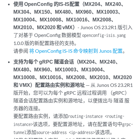
使用 OpenConfig 的IS-IS配置（MX204、MX240、
MX304、MX150、MX480、MX960、MX10003、
MX10004、MX10008、MX10016、MX2008、
MX2010、MX2020 和 vMX）
- Junos OS 23.2R1 版引入
了对基于 OpenConfig 数据模型
openconfig-isis.yang
1.0.0 版的新配置路径的支持。
请参阅
将 OpenConfig IS-IS 命令映射到 Junos 配置
。
支持为每个 gRPC 隧道会话（MX204、MX240、
MX480、MX960、MX10003、MX10004、
MX10008、MX10016、MX2008、MX2010、MX2020
和 VMX）配置路由实例和源地址
— 从 Junos OS 23.2R1
版开始，您可以为每个 gRPC 远程过程调用 （gRPC）
隧道会话配置路由实例和源地址，以便拨出与 隧道 服
务器的连接。
要配置路由实例，请添加
routing-instance <routing-
该选项，要配置源地址，请在配置语句中
instance>
grpc-
添加
该选项。
tunnel
source-address <ip-address>