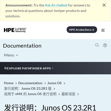
close
Announcement:
Try the
Ask AI chatbot
for answers to
your technical questions about Juniper products and
solutions.
HPE Aruba Docs
arrow_forward
Documentation
Menu
EXPLORE PATHFINDER APPS
Home
Documentation
Junos OS
发行说明：Junos OS 23.2R1 版
适用于 vMX 的 Junos OS 发行说明
最新消息
发行说明：Junos OS 23.2R1