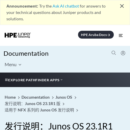
close
Announcement:
Try the
Ask AI chatbot
for answers to
your technical questions about Juniper products and
solutions.
HPE Aruba Docs
arrow_forward
Documentation
Menu
EXPLORE PATHFINDER APPS
Home
Documentation
Junos OS
发行说明：Junos OS 23.1R1 版
适用于 NFX 系列的 Junos OS 发行说明
发行说明：Junos OS 23.1R1