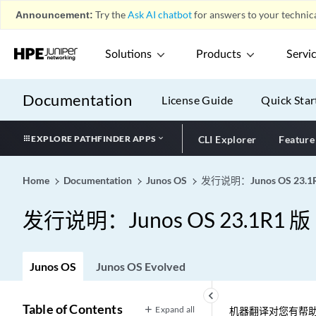
Announcement:
Try the
Ask AI chatbot
for answers to your technica
Solutions
Products
Servi
Documentation
License Guide
Quick Star
EXPLORE PATHFINDER APPS
CLI Explorer
Feature
Home
Documentation
Junos OS
发行说明：Junos OS 23.1
发行说明：Junos OS 23.1R1 版
Junos OS
Junos OS Evolved
keyboard_arrow_left
Table of Contents
Expand all
机器翻译对您有帮助