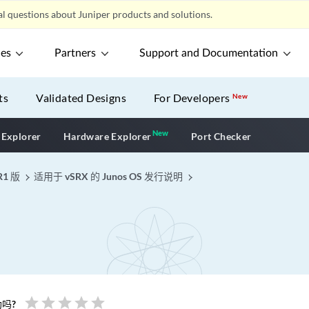
l questions about Juniper products and solutions.
ces
Partners
Support and Documentation
ts
Validated Designs
For Developers
New
New
New application
 Explorer
Hardware Explorer
Port Checker
R1 版
适用于 vSRX 的 Junos OS 发行说明
star
star
star
star
star
吗?