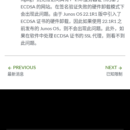
ECDSA 的网站。在签名验证失败的硬件卸载模式下
会出现此问题。由于 Junos OS 22.1R1 版中引入了
ECDSA 证书的硬件卸载，因此如果使用 22.1R1 之
前发布的 Junos OS，则不会出现此问题。此外，如
果在软件中处理 ECDSA 证书的 SSL 代理，则看不到
此问题。
PREVIOUS
NEXT
arrow_backward
arrow_forward
最新消息
已知限制