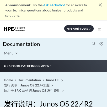
close
Announcement:
Try the
Ask AI chatbot
for answers to
your technical questions about Juniper products and
solutions.
HPE Aruba Docs
arrow_forward
Documentation
Menu
EXPLORE PATHFINDER APPS
Home
Documentation
Junos OS
发行说明：Junos OS 22.4R2 版
适用于 SRX 系列的 Junos OS 发行说明
发行说明：Junos OS 22.4R2