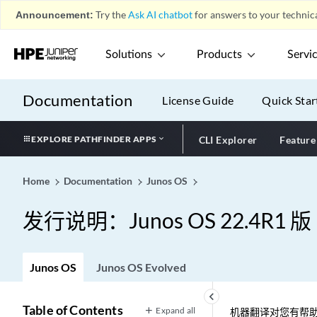
Announcement:
Try the
Ask AI chatbot
for answers to your technica
Solutions
Products
Servi
Documentation
License Guide
Quick Star
EXPLORE PATHFINDER APPS
CLI Explorer
Feature
Home
Documentation
Junos OS
发行说明：Junos OS 22.4R1 版
Junos OS
Junos OS Evolved
keyboard_arrow_left
Table of Contents
Expand all
机器翻译对您有帮助