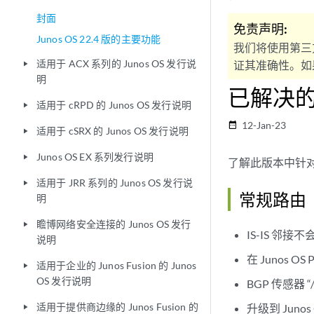
封面
免责声明:
Junos OS 22.4 版的主要功能
我们将使用第三
适用于 ACX 系列的 Junos OS 发行说
证其准确性。如果
play_arrow
明
已解决
适用于 cRPD 的 Junos OS 发行说明
play_arrow
12-Jan-23
date_range
适用于 cSRX 的 Junos OS 发行说明
play_arrow
Junos OS EX 系列发行说明
play_arrow
了解此版本中针对
适用于 JRR 系列的 Junos OS 发行说
play_arrow
常规路由
明
瞻博网络安全连接的 Junos OS 发行
play_arrow
IS-IS 邻接
说明
在 Junos
适用于企业的 Junos Fusion 的 Junos
play_arrow
OS 发行说明
BGP 传感器 “/b
适用于提供商边缘的 Junos Fusion 的
升级到 Juno
play_arrow