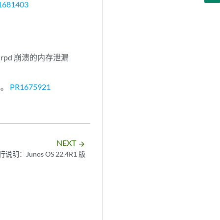
1681403
rpd 崩溃的内存泄漏
此。
PR1675921
NEXT
arrow_forward
行说明：Junos OS 22.4R1 版