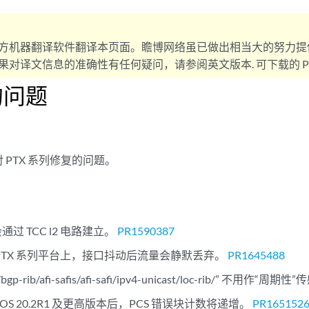
方机器翻译软件翻译本页面。瞻博网络虽已做出相当大的努力提
对译文信息的准确性有任何疑问，请参阅英文版本. 可下载的 PD
的问题
 PTX 系列修复的问题。
不会通过 TCC l2 电路建立。
PR1590387
 OS PTX 系列平台上，接口抖动后流量会静默丢弃。
PR1645488
gp-rib/afi-safis/afi-safi/ipv4-unicast/loc-rib/” 不用作“周期
s OS 20.2R1 及更高版本后，PCS 错误块计数将递增。
PR165152