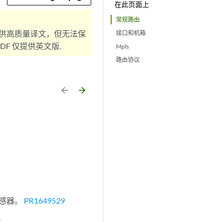
在此页面上
常规路由
供高质量译文，但无法保
接口和机箱
F 仅提供英文版.
Mpls
路由协议
arrow_backward
arrow_forward
性”传感器。
PR1649529
6