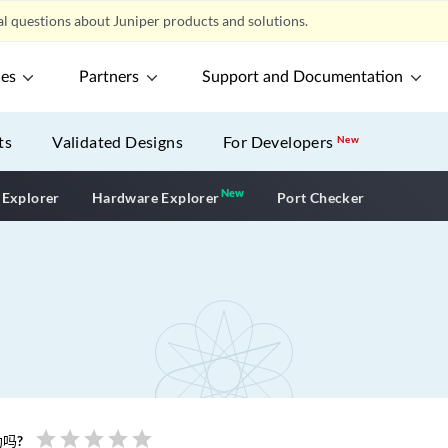
l questions about Juniper products and solutions.
ces
Partners
Support and Documentation
ts
Validated Designs
For Developers
New
New
New application
 Explorer
Hardware Explorer
Port Checker
star
star
star
star
star
吗?