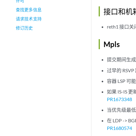
许可
查找更多信息
接口和机
请求技术支持
reth1 接
修订历史
Mpls
提交期间生
过早的 RSVP
容器 LSP 可
如果 IS-IS
PR1673348
当优先级最低
在 LDP ->
PR1680574