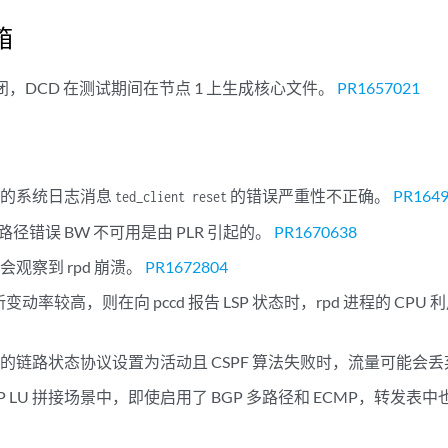
箱
口关闭，DCD 在测试期间在节点 1 上生成核心文件。
PR1657021
成的系统日志消息
的错误严重性不正确。
PR164
ted_client reset
 路径错误 BW 不可用是由 PLR 引起的。
PR1670638
能会观察到 rpd 崩溃。
PR1672804
 更新变动率较高，则在向 pccd 报告 LSP 状态时，rpd 进程的 CPU
的链路状态协议设置为活动且 CSPF 算法失败时，流量可能会
 BGP LU 拼接场景中，即使启用了 BGP 多路径和 ECMP，转发表