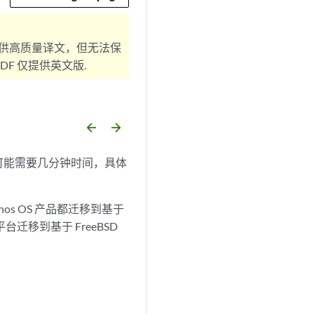
供高质量译文，但无法保
F 仅提供英文版.
arrow_backward
arrow_forward
OS 可能需要几分钟时间，具体
 Junos OS 产品都迁移到基于
00 平台迁移到基于 FreeBSD