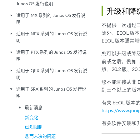
Junos OS 发行说明
升级和降级
适用于 MX 系列的 Junos OS 发行说
play_arrow
明
不提供一次超过三个
除外。EEOL 版
适用于 NFX 系列的 Junos OS 发行说
play_arrow
EEOL 版本通
明
适用于 PTX 系列的 Junos OS 发行说
play_arrow
您可以升级或降级到
明
前或之后。例如，Juno
版、20.2 版、20.3
适用于 QFX 系列的 Junos OS 发行说
play_arrow
明
您不能直接从非 
适用于 SRX 系列的 Junos OS 发行说
到三个以上的版本
play_arrow
明
有关 EEOL 版
最新消息
play_arrow
https://www.junip
新变化
有关软件安装和
已知限制
悬而未决的问题