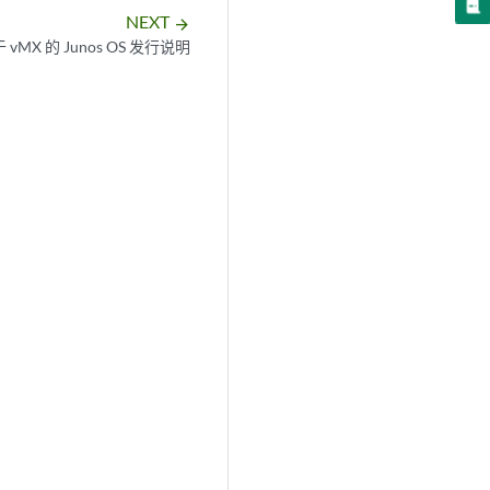
NEXT
arrow_forward
 vMX 的 Junos OS 发行说明