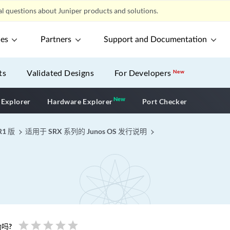
l questions about Juniper products and solutions.
ces
Partners
Support and Documentation
ts
Validated Designs
For Developers
New
New
New application
 Explorer
Hardware Explorer
Port Checker
R1 版
适用于 SRX 系列的 Junos OS 发行说明
star
star
star
star
star
吗?