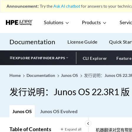
Announcement:
Try the
Ask AI chatbot
for answers to your technica
Solutions
Products
Servi
Documentation
License Guide
Quick Star
EXPLORE PATHFINDER APPS
CLI Explorer
Feature
Home
Documentation
Junos OS
发行说明：Junos OS 22.3
发行说明：Junos OS 22.3R1 版
Junos OS
Junos OS Evolved
keyboard_arrow_left
Table of Contents
Expand all
机器翻译对您有帮助