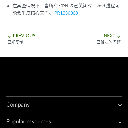
在某些情况下，当所有 VPN 均已关闭时，kmd 进程可
能会生成核心文件。
PR1336368
PREVIOUS
NEXT
arrow_backward
arrow_forward
已知限制
已解决的问题
Company
Popular resources