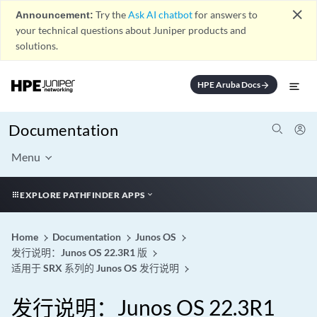
close
Announcement:
Try the
Ask AI chatbot
for answers to
your technical questions about Juniper products and
solutions.
HPE Aruba Docs
arrow_forward
Documentation
Menu
EXPLORE PATHFINDER APPS
Home
Documentation
Junos OS
发行说明：Junos OS 22.3R1 版
适用于 SRX 系列的 Junos OS 发行说明
发行说明：Junos OS 22.3R1