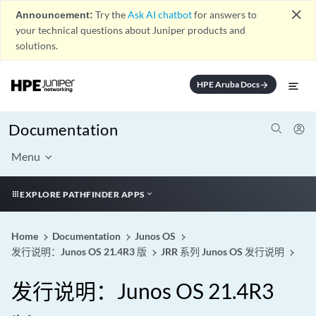
close
Announcement:
Try the
Ask AI chatbot
for answers to
your technical questions about Juniper products and
solutions.
HPE Aruba Docs
arrow_forward
Documentation
Menu
EXPLORE PATHFINDER APPS
Home
Documentation
Junos OS
发行说明：Junos OS 21.4R3 版
JRR 系列 Junos OS 发行说明
发行说明：Junos OS 21.4R3