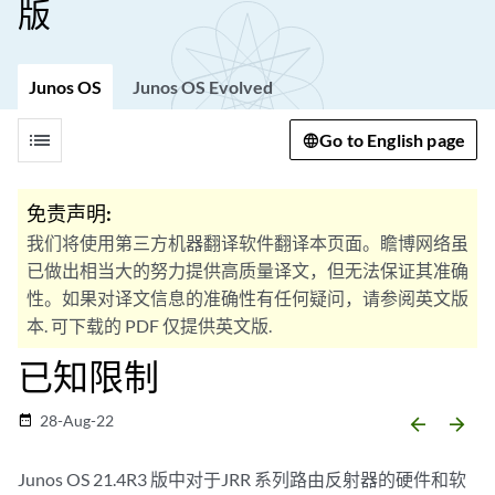
版
Junos OS
Junos OS Evolved
list
Go to English page
免责声明:
我们将使用第三方机器翻译软件翻译本页面。瞻博网络虽
已做出相当大的努力提供高质量译文，但无法保证其准确
性。如果对译文信息的准确性有任何疑问，请参阅英文版
本. 可下载的 PDF 仅提供英文版.
已知限制
28-Aug-22
date_range
arrow_backward
arrow_forward
Junos OS 21.4R3 版中对于JRR 系列路由反射器的硬件和软