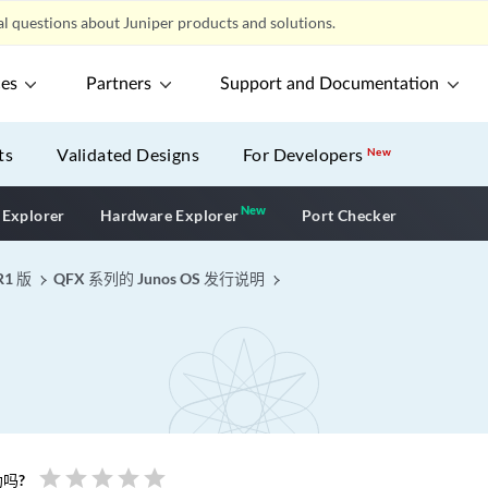
l questions about Juniper products and solutions.
ces
Partners
Support and Documentation
ts
Validated Designs
For Developers
New
New
New application
 Explorer
Hardware Explorer
Port Checker
R1 版
QFX 系列的 Junos OS 发行说明
star
star
star
star
star
吗?