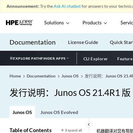
Announcement:
Try the
Ask AI chatbot
for answers to your technica
Solutions
Products
Servi
Documentation
License Guide
Quick Star
EXPLORE PATHFINDER APPS
CLI Explorer
Feature
Home
Documentation
Junos OS
发行说明：Junos OS 21.4
发行说明：Junos OS 21.4R1 版
Junos OS
Junos OS Evolved
keyboard_arrow_left
Table of Contents
Expand all
机器翻译对您有帮助