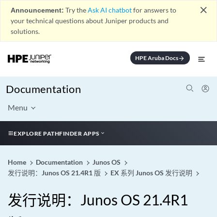
close
Announcement:
Try the
Ask AI chatbot
for answers to
your technical questions about Juniper products and
solutions.
HPE Aruba Docs
arrow_forward
Documentation
Menu
EXPLORE PATHFINDER APPS
Home
Documentation
Junos OS
发行说明：Junos OS 21.4R1 版
EX 系列 Junos OS 发行说明
发行说明：Junos OS 21.4R1