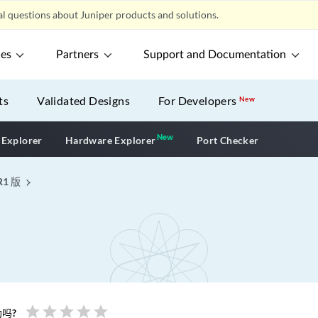
l questions about Juniper products and solutions.
ces
Partners
Support and Documentation
ts
Validated Designs
For Developers
New
New
New application
 Explorer
Hardware Explorer
Port Checker
R1 版
star
star
star
star
star
吗?