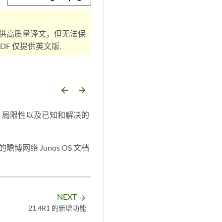
供高质量译文，但无法保
F 仅提供英文版.
arrow_backward
arrow_forward
功能、局限性以及已知和解决的
的瞻博网络 Junos OS 文档
NEXT
arrow_forward
21.4R1 的新增功能