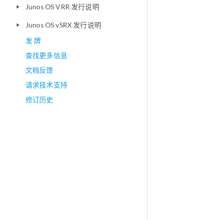
Junos OS VRR 发行说明
play_arrow
Junos OS vSRX 发行说明
play_arrow
发 牌
查找更多信息
文档反馈
请求技术支持
修订历史