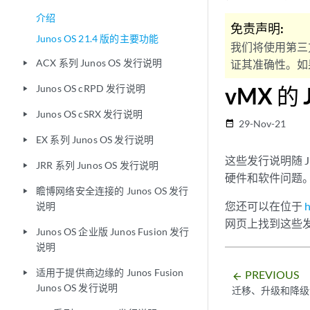
介绍
免责声明:
Junos OS 21.4 版的主要功能
我们将使用第三
ACX 系列 Junos OS 发行说明
证其准确性。如果
play_arrow
Junos OS cRPD 发行说明
vMX 的 
play_arrow
Junos OS cSRX 发行说明
play_arrow
29-Nov-21
date_range
EX 系列 Junos OS 发行说明
play_arrow
这些发行说明随 J
JRR 系列 Junos OS 发行说明
play_arrow
硬件和软件问题
瞻博网络安全连接的 Junos OS 发行
play_arrow
您还可以在位于
h
说明
网页上找到这些
Junos OS 企业版 Junos Fusion 发行
play_arrow
说明
适用于提供商边缘的 Junos Fusion
PREVIOUS
play_arrow
arrow_backward
Junos OS 发行说明
迁移、升级和降级