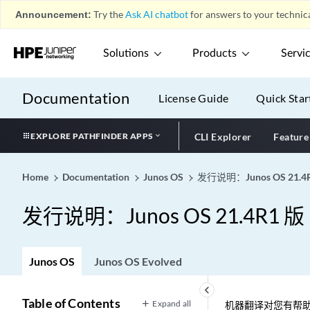
Announcement:
Try the
Ask AI chatbot
for answers to your technica
Solutions
Products
Servi
Documentation
License Guide
Quick Star
EXPLORE PATHFINDER APPS
CLI Explorer
Feature
Home
Documentation
Junos OS
发行说明：Junos OS 21.4
发行说明：Junos OS 21.4R1 版
Junos OS
Junos OS Evolved
keyboard_arrow_left
Table of Contents
Expand all
机器翻译对您有帮助