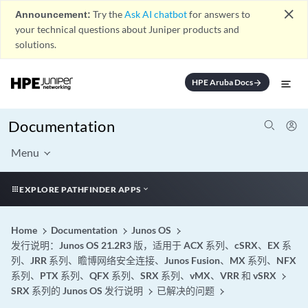
close
Announcement:
Try the
Ask AI chatbot
for answers to
your technical questions about Juniper products and
solutions.
HPE Aruba Docs
arrow_forward
Documentation
Menu
EXPLORE PATHFINDER APPS
Home
Documentation
Junos OS
发行说明：Junos OS 21.2R3 版，适用于 ACX 系列、cSRX、EX 系
列、JRR 系列、瞻博网络安全连接、Junos Fusion、MX 系列、NFX
系列、PTX 系列、QFX 系列、SRX 系列、vMX、VRR 和 vSRX
SRX 系列的 Junos OS 发行说明
已解决的问题