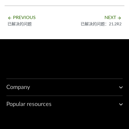
PREVIOUS
NEXT
arrow_backward
arrow_forward
已解决的问题
已解决的问题：21.2R2
Company
Popular resources