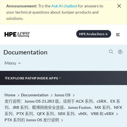
close
Announcement:
Try the
Ask AI chatbot
for answers to
your technical questions about Juniper products and
solutions.
HPE Aruba Docs
arrow_forward
Documentation
Menu
EXPLORE PATHFINDER APPS
Home
Documentation
Junos OS
发行说明：Junos OS 21.2R3 版，适用于 ACX 系列、cSRX、EX 系
列、JRR 系列、瞻博网络安全连接、Junos Fusion、MX 系列、NFX
系列、PTX 系列、QFX 系列、SRX 系列、vMX、VRR 和 vSRX
PTX 系列的 Junos OS 发行说明