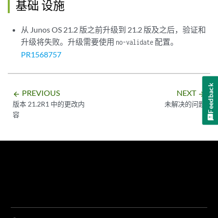
基础 设施
从 Junos OS 21.2 版之前升级到 21.2 版及之后，验证和
升级将失败。升级需要使用
配置。
no-validate
PR1568757
Feedback
PREVIOUS
NEXT
arrow_backward
arrow_forward
版本 21.2R1 中的更改内
未解决的问题
容