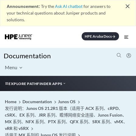
close
Announcement:
Try the
Ask AI chatbot
for answers to
your technical questions about Juniper products and
solutions.
HPE Aruba Docs
arrow_forward
Documentation
Menu
EXPLORE PATHFINDER APPS
Home
Documentation
Junos OS
发行说明：Junos OS 21.2R1 版本（适用于 ACX 系列、cRPD、
cSRX、EX 系列、JRR 系列、瞻博网络安全连接、Junos Fusion、
MX 系列、NFX 系列、PTX 系列、QFX 系列、SRX 系列、vMX、
vRR 和 vSRX
适用于 MX 系列的 Junos OS 发行说明