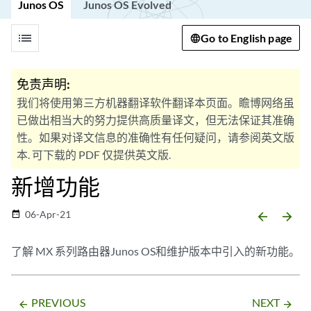
Junos OS
Junos OS Evolved
list
Go to English page
免责声明:
我们将使用第三方机器翻译软件翻译本页面。瞻博网络虽
已做出相当大的努力提供高质量译文，但无法保证其准确
性。如果对译文信息的准确性有任何疑问，请参阅英文版
本. 可下载的 PDF 仅提供英文版.
新增功能
06-Apr-21
date_range
arrow_backward
arrow_forward
了解 MX 系列路由器Junos OS和维护版本中引入的新功能。
PREVIOUS
NEXT
arrow_backward
arrow_forward