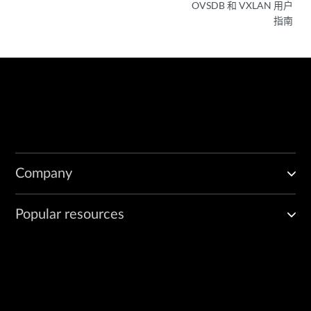
OVSDB 和 VXLAN 用户
指南
Company
Popular resources