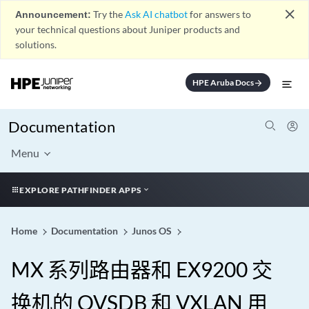
close
Announcement:
Try the
Ask AI chatbot
for answers to
your technical questions about Juniper products and
solutions.
HPE Aruba Docs
arrow_forward
Documentation
Menu
EXPLORE PATHFINDER APPS
Home
Documentation
Junos OS
MX 系列路由器和 EX9200 交
换机的 OVSDB 和 VXLAN 用