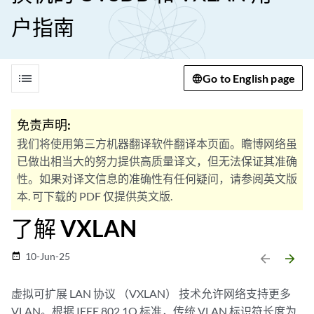
户指南
list
Go to English page
免责声明:
我们将使用第三方机器翻译软件翻译本页面。瞻博网络虽
已做出相当大的努力提供高质量译文，但无法保证其准确
性。如果对译文信息的准确性有任何疑问，请参阅英文版
本. 可下载的 PDF 仅提供英文版.
了解 VXLAN
10-Jun-25
date_range
arrow_backward
arrow_forward
虚拟可扩展 LAN 协议 （VXLAN） 技术允许网络支持更多
VLAN。根据 IEEE 802.1Q 标准，传统 VLAN 标识符长度为