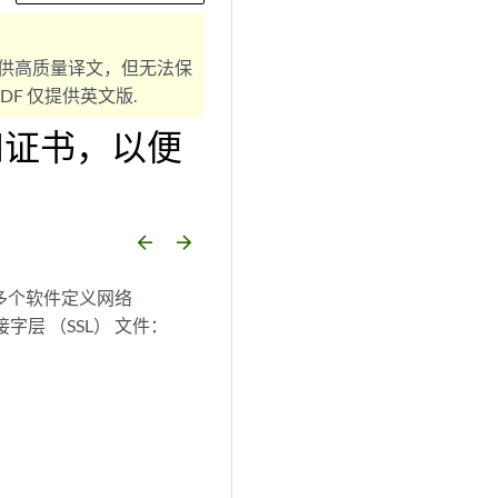
供高质量译文，但无法保
F 仅提供英文版.
和证书，以便
arrow_backward
arrow_forward
个或多个软件定义网络
层 （SSL） 文件：