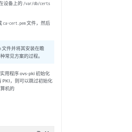
在设备上的
/var/db/certs
成
文件，然后
ca-cert.pem
文件并将其安装在瞻
m
一种常见方案的过程。
用程序 ovs-pki 初始化
有 PKI，则可以跳过初始化
计算机的