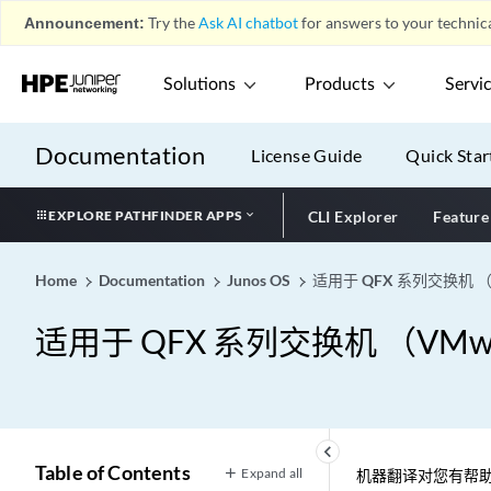
Announcement:
Try the
Ask AI chatbot
for answers to your technica
Solutions
Products
Servi
Documentation
License Guide
Quick Star
EXPLORE PATHFINDER APPS
CLI Explorer
Feature
Home
Documentation
Junos OS
适用于 QFX 系列交换机 （V
适用于 QFX 系列交换机 （VMwar
keyboard_arrow_left
Table of Contents
Expand all
机器翻译对您有帮助