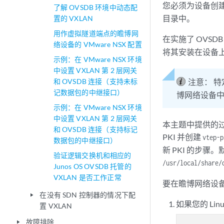
您必须为设备创
了解 OVSDB 环境中动态配
目录中。
置的 VXLAN
用作虚拟隧道端点的瞻博网
在实施了 OVS
络设备的 VMware NSX 配置
将其安装在设备
示例：在 VMware NSX 环境
中设置 VXLAN 第 2 层网关
和 OVSDB 连接（支持未标
注意：
特
记数据包的中继接口）
博网络设备
示例：在 VMware NSX 环境
中设置 VXLAN 第 2 层网关
本主题中提供的过程使
和 OVSDB 连接（支持标记
PKI 并创建
vtep-p
数据包的中继接口）
新 PKI 的步骤
验证逻辑交换机和相应的
/usr/local/share/
Junos OS OVSDB 托管的
VXLAN 是否工作正常
要在瞻博网络设备
在没有 SDN 控制器的情况下配
play_arrow
如果您的 Lin
置 VXLAN
故障排除
play_arrow