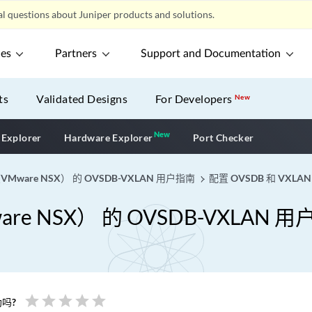
l questions about Juniper products and solutions.
ces
Partners
Support and Documentation
ts
Validated Designs
For Developers
New
New
New application
 Explorer
Hardware Explorer
Port Checker
Mware NSX） 的 OVSDB-VXLAN 用户指南
配置 OVSDB 和 VXLAN
e NSX） 的 OVSDB-VXLAN 
star
star
star
star
star
吗?