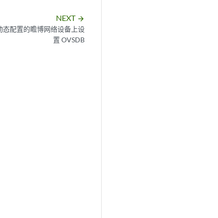
NEXT
arrow_forward
N 动态配置的瞻博网络设备上设
置 OVSDB