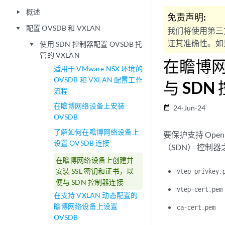
概述
play_arrow
免责声明:
配置 OVSDB 和 VXLAN
play_arrow
我们将使用第三
证其准确性。如果
使用 SDN 控制器配置 OVSDB 托
play_arrow
管的 VXLAN
在瞻博网
适用于 VMware NSX 环境的
OVSDB 和 VXLAN 配置工作
与 SDN
流程
在瞻博网络设备上安装
24-Jun-24
date_range
OVSDB
了解如何在瞻博网络设备上
要保护支持 Ope
设置 OVSDB 连接
（SDN） 控制
在瞻博网络设备上创建并
安装 SSL 密钥和证书，以
vtep-privkey.
便与 SDN 控制器连接
vtep-cert.pem
在支持 VXLAN 动态配置的
瞻博网络设备上设置
ca-cert.pem
OVSDB