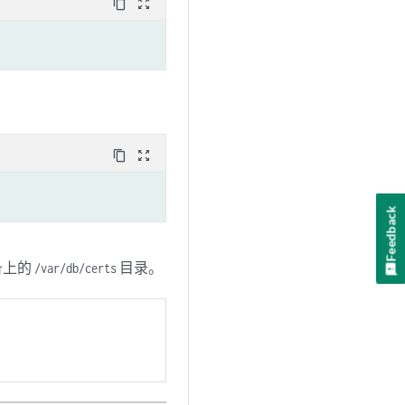
content_copy
zoom_out_map
content_copy
zoom_out_map
Feedback
备上的
目录。
/var/db/certs