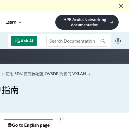
close
HPE Aruba Networking
Learn
arrow_forward
documentation
Ask AI
使用 SDN 控制器配置 OVSDB 托管的 VXLAN
用户指南
keyboard_arrow_right
Go to English page