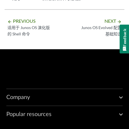
PREVIOUS
NEXT
arrow_backward
arrow_forward
适用于 Junos OS 演化版
Junos OS Evolved 配置
Feedback
的 Shell 命令
基础知识
Company
Popular resources