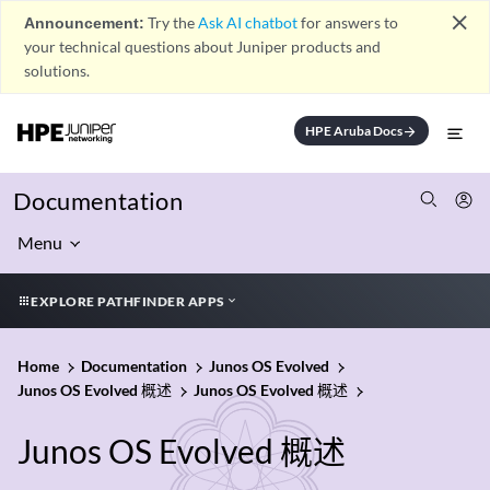
close
Announcement:
Try the
Ask AI chatbot
for answers to
your technical questions about Juniper products and
solutions.
HPE Aruba Docs
arrow_forward
Documentation
Menu
EXPLORE PATHFINDER APPS
Home
Documentation
Junos OS Evolved
Junos OS Evolved 概述
Junos OS Evolved 概述
Junos OS Evolved 概述