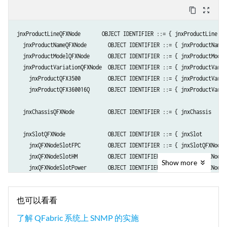
content_copy
zoom_out_map
jnxProductLineQFXNode       OBJECT IDENTIFIER ::= { jnxProductLine    
  jnxProductNameQFXNode       OBJECT IDENTIFIER ::= { jnxProductName  
  jnxProductModelQFXNode      OBJECT IDENTIFIER ::= { jnxProductModel 
  jnxProductVariationQFXNode  OBJECT IDENTIFIER ::= { jnxProductVariat
    jnxProductQFX3500         OBJECT IDENTIFIER ::= { jnxProductVaria
    jnxProductQFX360016Q      OBJECT IDENTIFIER ::= { jnxProductVaria
  jnxChassisQFXNode           OBJECT IDENTIFIER ::= { jnxChassis      
  jnxSlotQFXNode              OBJECT IDENTIFIER ::= { jnxSlot         
    jnxQFXNodeSlotFPC         OBJECT IDENTIFIER ::= { jnxSlotQFXNode  
    jnxQFXNodeSlotHM          OBJECT IDENTIFIER ::= { jnxSlotQFXNode  
Show
more
    jnxQFXNodeSlotPower       OBJECT IDENTIFIER ::= { jnxSlotQFXNode  
    jnxQFXNodeSlotFan         OBJECT IDENTIFIER ::= { jnxSlotQFXNode  
    jnxQFXNodeSlotFPB         OBJECT IDENTIFIER ::= { jnxSlotQFXNode  
也可以看看
  jnxMediaCardSpaceQFXNode    OBJECT IDENTIFIER ::= { jnxMediaCardSpac
了解 QFabric 系统上 SNMP 的实施