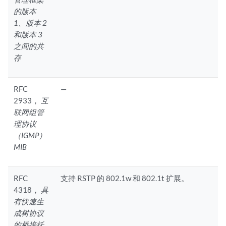
的版本
1、版本 2
和版本 3
之间的共
存
RFC
—
2933，
互
联网组管
理协议
（IGMP）
MIB
RFC
支持 RSTP 的 802.1w 和 802.1t 扩展。
4318，
具
有快速生
成树协议
的桥接托