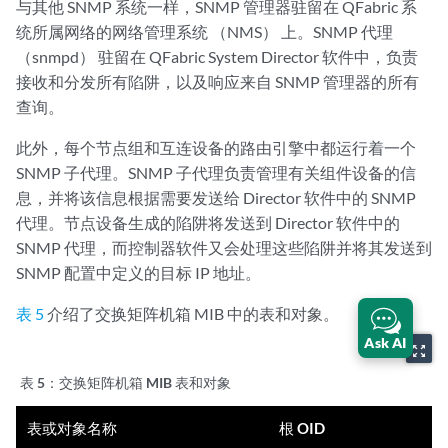
与其他 SNMP 系统一样，SNMP 管理器驻留在 QFabric 系
统所属网络的网络管理系统 （NMS） 上。SNMP 代理
（snmpd） 驻留在 QFabric System Director 软件中，负责
接收和分发所有陷阱，以及响应来自 SNMP 管理器的所有
查询。
此外，每个节点组和互连设备的路由引擎中都运行着一个
SNMP 子代理。SNMP 子代理负责管理有关组件设备的信
息，并将该信息根据需要发送给 Director 软件中的 SNMP
代理。节点设备生成的陷阱将发送到 Director 软件中的
SNMP 代理，而控制器软件又会处理这些陷阱并将其发送到
SNMP 配置中定义的目标 IP 地址。
表 5
介绍了交换矩阵机箱 MIB 中的表和对象。
Ask AI
zoom_out_map
表 5：
交换矩阵机箱 MIB 表和对象
表或对象名称
根 OID