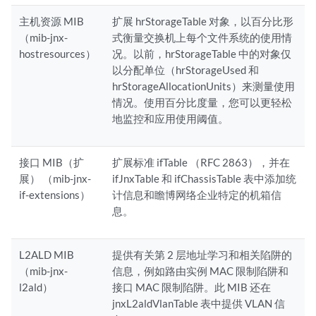
主机资源 MIB
扩展 hrStorageTable 对象，以百分比形
（mib-jnx-
式衡量交换机上每个文件系统的使用情
hostresources）
况。以前，hrStorageTable 中的对象仅
以分配单位（hrStorageUsed 和
hrStorageAllocationUnits）来测量使用
情况。使用百分比度量，您可以更轻松
地监控和应用使用阈值。
接口 MIB（扩
扩展标准 ifTable （RFC 2863），并在
展） （mib-jnx-
ifJnxTable 和 ifChassisTable 表中添加统
if-extensions）
计信息和瞻博网络企业特定的机箱信
息。
L2ALD MIB
提供有关第 2 层地址学习和相关陷阱的
（mib-jnx-
信息，例如路由实例 MAC 限制陷阱和
l2ald）
接口 MAC 限制陷阱。此 MIB 还在
jnxL2aldVlanTable 表中提供 VLAN 信