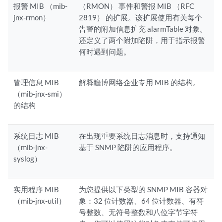
报警 MIB （mib-
（RMON） 事件和警报 MIB （RFC
jnx-rmon）
2819） 的扩展。该扩展使用有关每个
告警的附加信息扩充 alarmTable 对象。
还定义了两个附加陷阱，用于指示报警
何时遇到问题。
管理信息 MIB
解释瞻博网络企业专用 MIB 的结构。
（mib-jnx-smi）
的结构
系统日志 MIB
在出现重要系统日志消息时，支持通知
（mib-jnx-
基于 SNMP 陷阱的应用程序。
syslog）
实用程序 MIB
为您提供以下类型的 SNMP MIB 容器对
（mib-jnx-util）
象：32 位计数器、64 位计数器、有符
号整数、无符号整数和八位字节字符