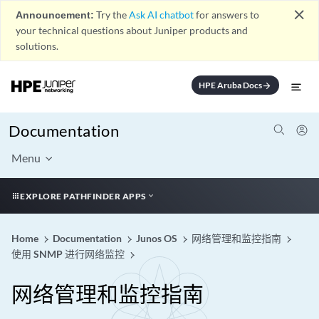
close
Announcement:
Try the
Ask AI chatbot
for answers to
your technical questions about Juniper products and
solutions.
HPE Aruba Docs
arrow_forward
Documentation
Menu
EXPLORE PATHFINDER APPS
Home
Documentation
Junos OS
网络管理和监控指南
使用 SNMP 进行网络监控
网络管理和监控指南