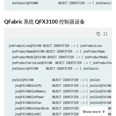
QFabric 系统 QFX3100 控制器设备
content_copy
zoom_out_map
jnxProductLineQFX3100 OBJECT IDENTIFIER ::= { jnxProductLine      100 
  jnxProductNameQFX3100 OBJECT IDENTIFIER ::= { jnxProductName      10
  jnxProductModelQFX3100 OBJECT IDENTIFIER ::= { jnxProductModel     1
  jnxProductVariationQFX3100  OBJECT IDENTIFIER ::= { jnxProductVariat
  jnxChassisQFX3100     OBJECT IDENTIFIER ::= { jnxChassis          10
  jnxSlotQFX3100            OBJECT IDENTIFIER ::= { jnxSlot           
    jnxQFX3100SlotCPU       OBJECT IDENTIFIER ::= { jnxSlotQFX3100   1
    jnxQFX3100SlotMemory    OBJECT IDENTIFIER ::= { jnxSlotQFX3100   2
    jnxQFX3100SlotPower     OBJECT IDENTIFIER ::= { jnxSlotQFX3100   3
    jnxQFX3100SlotFan       OBJECT IDENTIFIER ::= { jnxSlotQFX3100   4
    jnxQFX3100SlotHardDisk  OBJECT IDENTIFIER ::= { jnxSlotQFX3100   5
Show
more