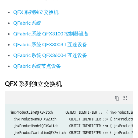
QFX 系列独立交换机
QFabric 系统
QFabric 系统 QFX3100 控制器设备
QFabric 系统 QFX3008-I 互连设备
QFabric 系统 QFX3600-I 互连设备
QFabric 系统节点设备
QFX 系列独立交换机
content_copy
zoom_out_map
jnxProductLineQFXSwitch       OBJECT IDENTIFIER ::= { jnxProductLine  
  jnxProductNameQFXSwitch       OBJECT IDENTIFIER ::= { jnxProductName
  jnxProductModelQFXSwitch      OBJECT IDENTIFIER ::= { jnxProductMode
  jnxProductVariationQFXSwitch  OBJECT IDENTIFIER ::= { jnxProductVari