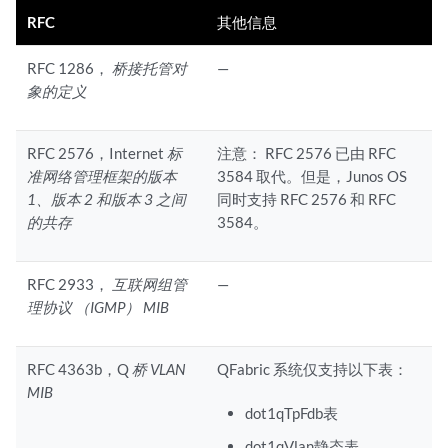
RFC
其他信息
RFC 1286，
桥接托管对
—
象的定义
RFC 2576，Internet
标
注意：
RFC 2576 已由 RFC
准网络管理框架的版本
3584 取代。但是，Junos OS
1、版本 2 和版本 3 之间
同时支持 RFC 2576 和 RFC
的共存
3584。
RFC 2933，
互联网组管
—
理协议 （IGMP） MIB
RFC 4363b，Q
桥 VLAN
QFabric 系统仅支持以下表：
MIB
dot1qTpFdb表
dot1qVlan静态表