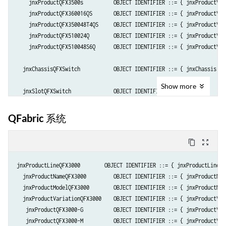
    jnxProductQFX3500s          OBJECT IDENTIFIER ::= { jnxProductVar
    jnxProductQFX360016QS       OBJECT IDENTIFIER ::= { jnxProductVar
    jnxProductQFX350048T4QS     OBJECT IDENTIFIER ::= { jnxProductVar
    jnxProductQFX510024Q        OBJECT IDENTIFIER ::= { jnxProductVar
    jnxProductQFX510048S6Q      OBJECT IDENTIFIER ::= { jnxProductVar
  jnxChassisQFXSwitch           OBJECT IDENTIFIER ::= { jnxChassis    
Show
more
  jnxSlotQFXSwitch              OBJECT IDENTIFIER ::= { jnxSlot       
    jnxQFXSwitchSlotFPC         OBJECT IDENTIFIER ::= { jnxSlotQFXSwit
    jnxQFXSwitchSlotHM          OBJECT IDENTIFIER ::= { jnxSlotQFXSwit
QFabric 系统
    jnxQFXSwitchSlotPower       OBJECT IDENTIFIER ::= { jnxSlotQFXSwit
    jnxQFXSwitchSlotFan         OBJECT IDENTIFIER ::= { jnxSlotQFXSwit
content_copy
zoom_out_map
    jnxQFXSwitchSlotFPB         OBJECT IDENTIFIER ::= { jnxSlotQFXSwit
jnxProductLineQFX3000        OBJECT IDENTIFIER ::= { jnxProductLine 84
  jnxMediaCardSpaceQFXSwitch    OBJECT IDENTIFIER ::= { jnxMediaCardSp
  jnxProductNameQFX3000         OBJECT IDENTIFIER ::= { jnxProductName
  jnxProductModelQFX3000        OBJECT IDENTIFIER ::= { jnxProductMode
  jnxProductVariationQFX3000    OBJECT IDENTIFIER ::= { jnxProductVari
   jnxProductQFX3000-G          OBJECT IDENTIFIER ::= { jnxProductVar
   jnxProductQFX3000-M          OBJECT IDENTIFIER ::= { jnxProductVar