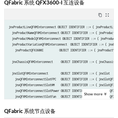
QFabric 系统 QFX3600-I 互连设备
    jnxQFXInterconnectSlotFPB   OBJECT IDENTIFIER ::= { jnxSlotQFXInt
content_copy
zoom_out_map
  jnxMediaCardSpaceQFXInterconnect    OBJECT IDENTIFIER ::= { jnxMedi
    jnxQFXInterconnectMediaCardSpacePIC OBJECT IDENTIFIER ::= { jnxMe
jnxProductLineQFXMInterconnect OBJECT IDENTIFIER ::= { jnxProductLine 
  jnxProductNameQFXMInterconnect OBJECT IDENTIFIER ::= { jnxProductNam
  jnxProductModelQFXMInterconnect OBJECT IDENTIFIER ::= { jnxProductMo
  jnxProductVariationQFXMInterconnect  OBJECT IDENTIFIER ::= { jnxPro
    jnxProductQFX3600I          OBJECT IDENTIFIER ::= { jnxProductVar
  jnxChassisQFXMInterconnect     OBJECT IDENTIFIER ::= { jnxChassis   
  jnxSlotQFXMInterconnect        OBJECT IDENTIFIER ::= { jnxSlot      
    jnxQFXMInterconnectSlotFPC   OBJECT IDENTIFIER ::= { jnxSlotQFXMI
    jnxQFXMInterconnectSlotHM    OBJECT IDENTIFIER ::= { jnxSlotQFXMI
    jnxQFXMInterconnectSlotPower OBJECT IDENTIFIER ::= { jnxSlotQFXMI
Show
more
    jnxQFXMInterconnectSlotFan   OBJECT IDENTIFIER ::= { jnxSlotQFXMI
    jnxQFXMInterconnectSlotFPB   OBJECT IDENTIFIER ::= { jnxSlotQFXMI
QFabric 系统节点设备
  jnxMediaCardSpaceQFXMInterconnect    OBJECT IDENTIFIER ::= { jnxMed