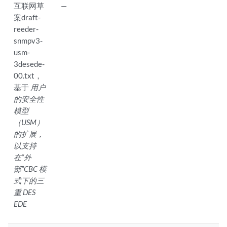
互联网草
—
案draft-
reeder-
snmpv3-
usm-
3desede-
00.txt，
基于
用户
的安全性
模型
（USM）
的扩展，
以支持
在“外
部”CBC 模
式下的三
重 DES
EDE