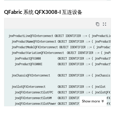
QFabric 系统 QFX3008-I 互连设备
content_copy
zoom_out_map
jnxProductLineQFXInterconnect OBJECT IDENTIFIER ::= { jnxProductLine  
  jnxProductNameQFXInterconnect OBJECT IDENTIFIER ::= { jnxProductName
  jnxProductModelQFXInterconnect OBJECT IDENTIFIER ::= { jnxProductMod
  jnxProductVariationQFXInterconnect  OBJECT IDENTIFIER ::= { jnxProd
    jnxProductQFX3008           OBJECT IDENTIFIER ::= { jnxProductVar
    jnxProductQFX3008I          OBJECT IDENTIFIER ::= { jnxProductVar
  jnxChassisQFXInterconnect     OBJECT IDENTIFIER ::= { jnxChassis    
  jnxSlotQFXInterconnect        OBJECT IDENTIFIER ::= { jnxSlot       
    jnxQFXInterconnectSlotFPC   OBJECT IDENTIFIER ::= { jnxSlotQFXInt
    jnxQFXInterconnectSlotHM    OBJECT IDENTIFIER ::= { jnxSlotQFXInt
Show
more
    jnxQFXInterconnectSlotPower OBJECT IDENTIFIER ::= { jnxSlotQFXInt
    jnxQFXInterconnectSlotFan   OBJECT IDENTIFIER ::= { jnxSlotQFXInt
    jnxQFXInterconnectSlotCBD   OBJECT IDENTIFIER ::= { jnxSlotQFXInt