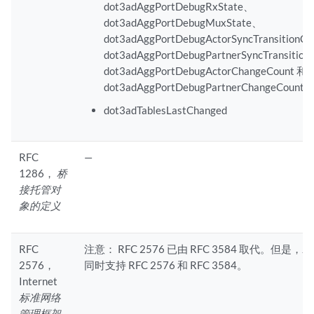
dot3adAggPortDebugRxState、
dot3adAggPortDebugMuxState、
dot3adAggPortDebugActorSyncTransitionC
dot3adAggPortDebugPartnerSyncTransitio
dot3adAggPortDebugActorChangeCount 和
dot3adAggPortDebugPartnerChangeCount
dot3adTablesLastChanged
RFC
—
1286，
桥
接托管对
象的定义
RFC
注意：
RFC 2576 已由 RFC 3584 取代。但是，Jun
2576，
同时支持 RFC 2576 和 RFC 3584。
Internet
标准网络
管理框架