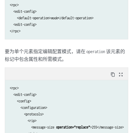
<rpc>

  <edit-config>

    <default-operation>
mode
</default-operation>

  <edit-config>

</rpc>
要为单个元素指定编辑配置模式，请在
该元素的
operation
标记中包含属性和所需模式。
content_copy
zoom_out_map
<rpc>

  <edit-config>

    <config>

      <configuration>

        <protocols>

          <rip>

            <message-size 
operation="replace"
>255</message-size>
