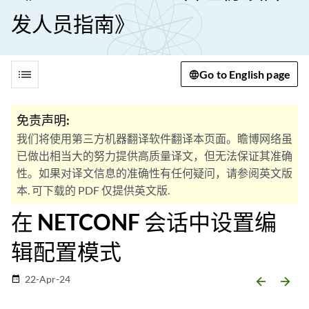
发人员指南》
list
Go to English page
免责声明:
我们将使用第三方机器翻译软件翻译本页面。瞻博网络虽
已做出相当大的努力提供高质量译文，但无法保证其准确
性。如果对译文信息的准确性有任何疑问，请参阅英文版
本. 可下载的 PDF 仅提供英文版.
在 NETCONF 会话中设置编
辑配置模式
22-Apr-24
date_range
arrow_backward
arrow_forward