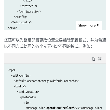
          </rip>

        </protocols>

      </configuration>

    </config>

  </edit-config>

Show
more
</rpc>
您还可以为整组配置更改设置全局编辑配置模式，并为希望
以不同方式处理的各个元素指定不同的模式。例如：
content_copy
zoom_out_map
<rpc>

  <edit-config>

    <default-operation>merge</default-operation>

    <config>

      <configuration>

        <protocols>

          <rip>

            <message-size 
operation="replace"
>255</message-size>
