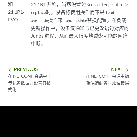
和
21.1R1 开始，当您设置为
<default-operation>
21.1R1-
时，设备将使用操作而不是
replace
load
EVO
操作来
替换配置。在负载
override
load update
更新操作中，设备仅通知与已更改语句对应的
Junos 进程，从而最大限度地减少可能的网络
中断。
PREVIOUS
NEXT
arrow_backward
arrow_forward
在 NETCONF 会话中上
在 NETCONF 会话中编
传配置数据并设置其格
辑候选配置时处理错误
式化