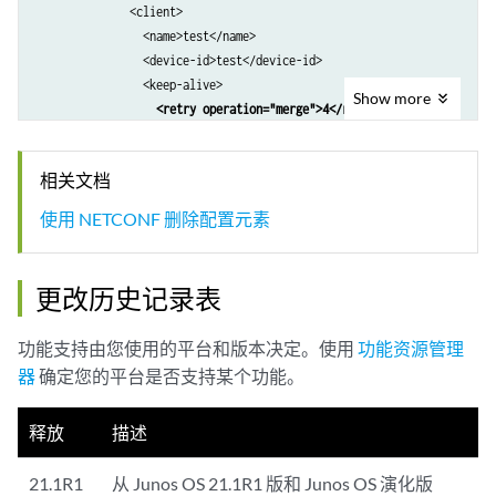
              <client>

                <name>test</name>

                <device-id>test</device-id>

                <keep-alive>

Show
more
<retry operation="merge">4</retry>
<timeout operation="merge">15</timeout>
                </keep-alive>

相关文档
              </client>

            </outbound-ssh>

使用 NETCONF 删除配置元素
          </services>

        </system>

      </configuration>

更改历史记录表
    </config>

  </edit-config>

功能支持由您使用的平台和版本决定。使用
功能资源管理
</rpc>
器
确定您的平台是否支持某个功能。
释放
描述
21.1R1
从 Junos OS 21.1R1 版和 Junos OS 演化版