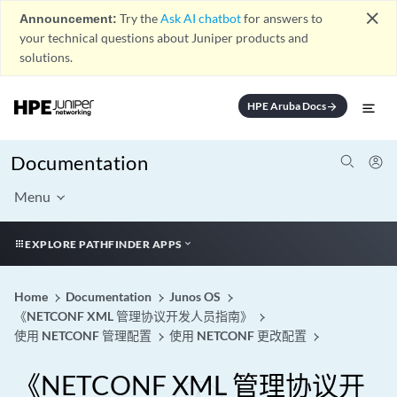
close
Announcement:
Try the
Ask AI chatbot
for answers to
your technical questions about Juniper products and
solutions.
HPE Aruba Docs
arrow_forward
Documentation
Menu
EXPLORE PATHFINDER APPS
Home
Documentation
Junos OS
《NETCONF XML 管理协议开发人员指南》
使用 NETCONF 管理配置
使用 NETCONF 更改配置
《NETCONF XML 管理协议开