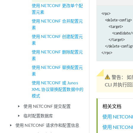
使用 NETCONF 更改单个配
置元素
<rpc>

  <delete-config>

使用 NETCONF 合并配置元
    <target>

素
      <candidate/>
使用 NETCONF 创建配置元
    </target>

素
  </delete-config>
使用 NETCONF 删除配置元
</rpc>
素
使用 NETCONF 替换配置元
素
警告：
如
使用 NETCONF 或 Junos
CLI 并执
XML 协议替换配置数据中的
模式
相关文档
使用 NETCONF 提交配置
play_arrow
临时配置数据库
使用 NETCO
play_arrow
使用 NETCONF 请求作和配置信息
play_arrow
使用 NETCO