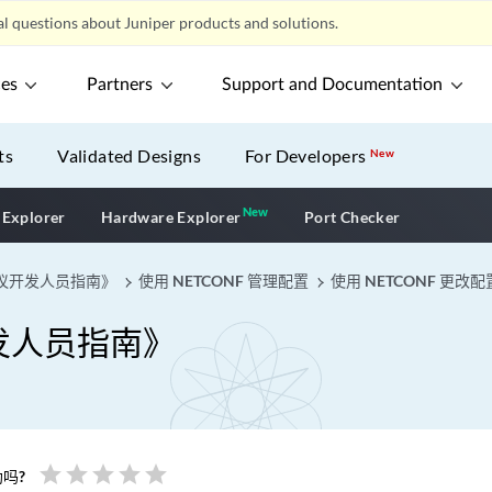
l questions about Juniper products and solutions.
ces
Partners
Support and Documentation
ts
Validated Designs
For Developers
New
New
New application
 Explorer
Hardware Explorer
Port Checker
理协议开发人员指南》
使用 NETCONF 管理配置
使用 NETCONF 更改配
开发人员指南》
star
star
star
star
star
吗?