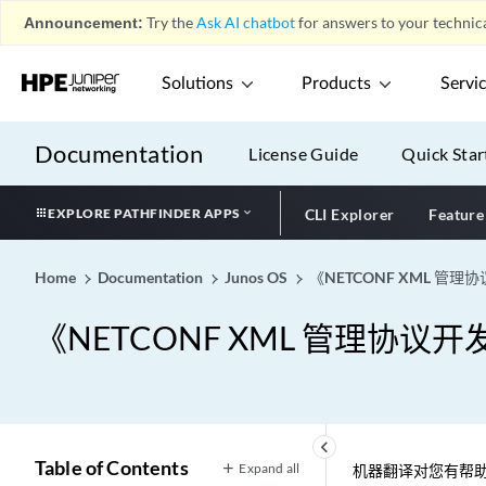
Announcement:
Try the
Ask AI chatbot
for answers to your technica
Solutions
Products
Servi
Documentation
License Guide
Quick Star
EXPLORE PATHFINDER APPS
CLI Explorer
Feature
Home
Documentation
Junos OS
《NETCONF XML 管
《NETCONF XML 管理协议
keyboard_arrow_left
Table of Contents
Expand all
机器翻译对您有帮助