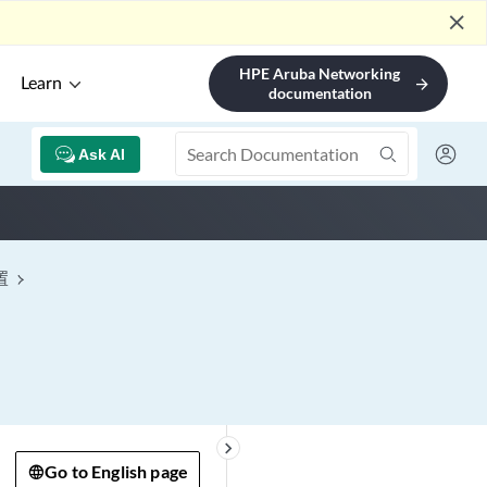
close
HPE Aruba Networking
Learn
arrow_forward
documentation
Ask AI
置
keyboard_arrow_right
Go to English page