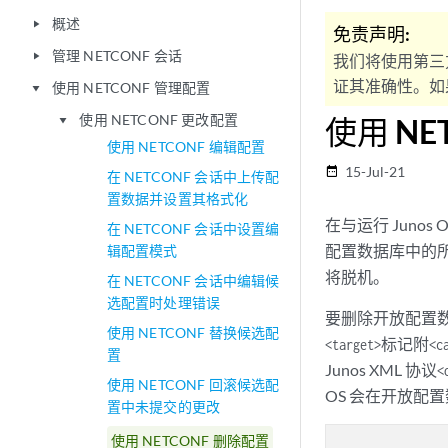
概述
play_arrow
免责声明:
管理 NETCONF 会话
play_arrow
我们将使用第三
证其准确性。如果
使用 NETCONF 管理配置
play_arrow
使用 NETCONF 更改配置
使用 NE
play_arrow
使用 NETCONF 编辑配置
15-Jul-21
date_range
在 NETCONF 会话中上传配
置数据并设置其格式化
在与运行 Junos 
在 NETCONF 会话中设置编
配置数据库中的
辑配置模式
将脱机。
在 NETCONF 会话中编辑候
选配置时处理错误
要删除开放配置
使用 NETCONF 替换候选配
标记附
<target>
<c
置
Junos XML 协议
<
使用 NETCONF 回滚候选配
OS 会在开放配
置中未提交的更改
使用 NETCONF 删除配置