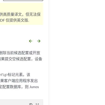
供高质量译文，但无法保
F 仅提供英文版.
arrow_backward
arrow_forward
删除当前候选配置或开放
如果提交空候选配置，设备
标记元素。该
nfig>
如果客户端应用程序发出
配置数据库，则 Junos
content_copy
zoom_out_map