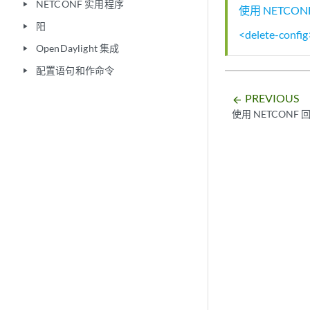
NETCONF 实用程序
play_arrow
使用 NETC
阳
play_arrow
<delete-config
OpenDaylight 集成
play_arrow
配置语句和作命令
play_arrow
PREVIOUS
arrow_backward
使用 NETCON