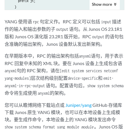
     prefix jt;

Show
more
   }

   organization "Juniper Networks, Inc.";

YANG 使用语
句定义作。RPC 定义可以包括
描述
rpc
input
作的输入和输出参数的子
语句。从 Junos OS 23.1R1
output
   contact "yang-support@juniper.net";

版和 Junos OS 演化版 23.2R1 版开始，RPC
的语句包
output
含准确的输出架构，Junos 设备默认发出新架构。
   description "Junos RPC YANG module for clear command(s)";

在早期版本中，RPC 的输出架构包括
语句，用于表示
anyxml
   revision 2017-01-01 {

RPC 回复中未知的 XML 块。要在 Junos 设备上生成包含语
     description "Junos: 17.4R1.17";

句的 RPC 架构，请在
   }

anyxml
[edit system services netconf
层次结构级别配置
和
yang-modules]
device-specific
emit-
   rpc clear-cli-logical-system {

语句。配置语句后，
anyxml-in-rpc-output
show system schema
     description "Clear logical system association";

命令将生成使用
的架构。
anyxml
     output {

       leaf output {

您可以从瞻博网络下载站点或
Juniper/yang
GitHub 存储库
         type string;

下载 Junos 原生 YANG 模块，也可以在本地设备上生成模
       }

块。要生成作命令，本地设备上的 YANG 模块发出命令
     }

。Junos OS 版
show system schema format yang module
module
   }
