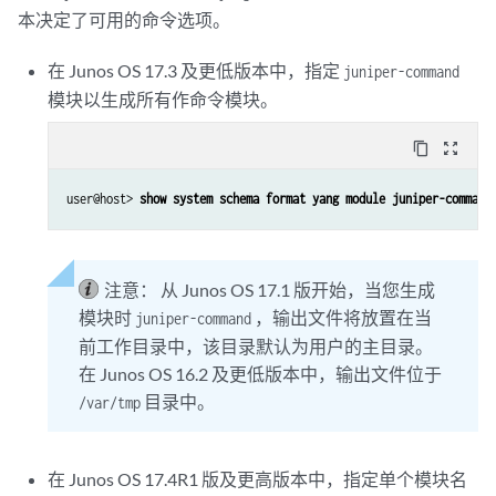
本决定了可用的命令选项。
   rpc clear-cli-satellite {

     description "Clear satellite association";

     output {

在 Junos OS 17.3 及更低版本中，指定
juniper-command
       leaf output {

模块以生成所有作命令模块。
         type string;

       }

content_copy
zoom_out_map
     }

   }

user@host> 
show system schema format yang module juniper-command
注意：
从 Junos OS 17.1 版开始，当您生成
模块时
，输出文件将放置在当
juniper-command
前工作目录中，该目录默认为用户的主目录。
在 Junos OS 16.2 及更低版本中，输出文件位于
目录中。
/var/tmp
在 Junos OS 17.4R1 版及更高版本中，指定单个模块名