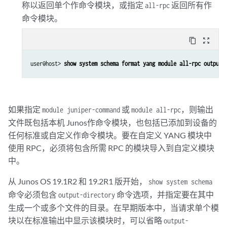
称以返回单个作命令模块，或指定
返回所有作
all-rpc
命令模块。
content_copy
zoom_out_map
user@host> 
show system schema format yang module all-rpc output-
如果指定
或
，则输出
module juniper-command
module all-rpc
文件既包括本机 Junos作命令模块，也包括已添加到设备的
任何标准或自定义作命令模块。要在自定义 YANG 模块中
使用 RPC，必须将包含所需 RPC 的模块导入到自定义模块
中。
从 Junos OS 19.1R2 和 19.2R1 版开始，
show system schema
命令必须包含
命令选项，并指定要在其中
output-directory
生成一个或多个文件的目录。在早期版本中，当请求单个模
块以在标准输出中显示该模块时，可以省略
output-