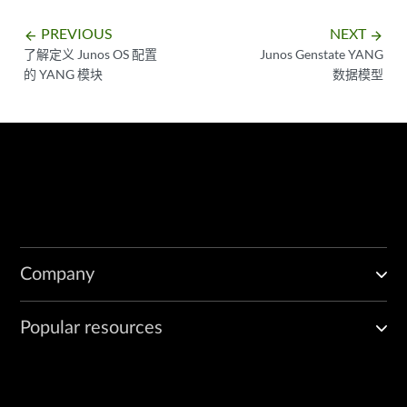
PREVIOUS
NEXT
arrow_backward
arrow_forward
了解定义 Junos OS 配置
Junos Genstate YANG
的 YANG 模块
数据模型
Company
Popular resources