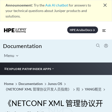
close
Announcement:
Try the
Ask AI chatbot
for answers to
your technical questions about Juniper products and
solutions.
HPE Aruba Docs
arrow_forward
Documentation
Menu
EXPLORE PATHFINDER APPS
Home
Documentation
Junos OS
《NETCONF XML 管理协议开发人员指南》
阳
YANG概览
《NETCONF XML 管理协议开