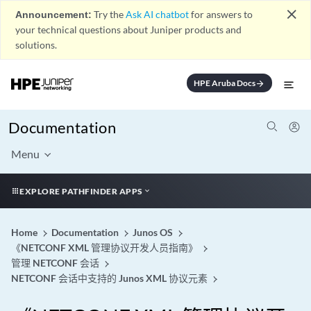
close
Announcement:
Try the
Ask AI chatbot
for answers to
your technical questions about Juniper products and
solutions.
HPE Aruba Docs
arrow_forward
Documentation
Menu
EXPLORE PATHFINDER APPS
Home
Documentation
Junos OS
《NETCONF XML 管理协议开发人员指南》
管理 NETCONF 会话
NETCONF 会话中支持的 Junos XML 协议元素