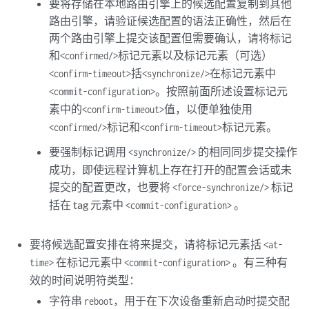
要将存储在本地路由引擎上的候选配置复制到其他
路由引擎，请验证候选配置的语法正确性，然后在
两个路由引擎上提交该配置但需要确认，请将标记
和
标记元素以及标记元素（可选）
<confirmed/>
括
在标记元素中
<confirm-timeout>
<synchronize/>
。按照前面所述设置标记元
<commit-configuration>
素中的
值，以便单独使用
<confirm-timeout>
标记和
标记元素。
<confirmed/>
<confirm-timeout>
要强制标记调用
的相同同步提交操作
<synchronize/>
成功，即使远程计算机上存在打开的配置会话或未
提交的配置更改，也要将
标记
<force-synchronize/>
括在 tag 元素中
。
<commit-configuration>
要将候选配置安排在将来提交，请将标记元素括
<at-
在标记元素中
。有三种有
time>
<commit-configuration>
效的时间说明符类型：
字符串
，用于在下次设备重新启动时提交配
reboot