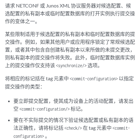
<commit-configuration>
请求 NETCONF 或 Junos XML 协议服务器对候选配置、候
        <confirmed/>

选配置的私有副本或临时配置数据库的打开实例执行提交操
        <confirm-timeout>
rollback-delay
</confirm-timeout>

作的变体之一。
        <log>
log-message
</log>

</commit-configuration>
某些限制适用于候选配置的私有副本和临时配置数据库的提
交操作。例如，如果其他用户或应用程序锁定了常规候选配
<commit-configuration>
置，或者其中包含自创建私有副本以来所做的未提交更改，
        <synchronize/>

则私有副本的提交操作将失败。此外，临时配置数据库实例
        <log>
log-message
</log>

</commit-configuration>
上的提交操作仅支持该
选项。
<synchronize/>
<commit-configuration>
将相应的标记括在 tag 元素中
以指定
<commit-configuration>
        <synchronize/>

提交操作的类型：
        <at-time>
time-specification
</at-time>

        <log>
log-message
</log>

要立即提交配置，使其成为设备上的活动配置，请发出
</commit-configuration>
空
标记。
<commit-configuration/>
<commit-configuration>
要在不实际提交的情况下验证候选配置或私有副本的语
        <synchronize/>

法正确性，请将标记括
在 tag 元素中
<check/>
<commit-
        <check/>

。
configuration>
        <log>
log-message
</log>
