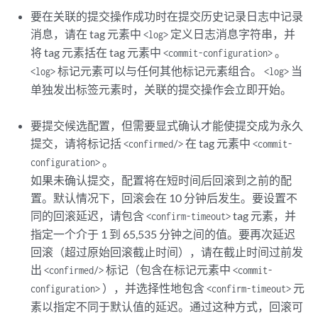
</commit-configuration>
要在关联的提交操作成功时在提交历史记录日志中记录
消息，请在 tag 元素中
定义日志消息字符串，并
<log>
<commit-configuration>
将 tag 元素括在 tag 元素中
。
<commit-configuration>
        <synchronize/>

标记元素可以与任何其他标记元素组合。
当
<log>
<log>
        <confirmed/>

单独发出标签元素时，关联的提交操作会立即开始。
        <confirm-timeout>
rollback-delay
</confirm-timeout>

        <log>
log-message
</log>

</commit-configuration>
要提交候选配置，但需要显式确认才能使提交成为永久
提交，请将标记括
在 tag 元素中
<confirmed/>
<commit-
<commit-configuration>
。
configuration>
        <synchronize/>

如果未确认提交，配置将在短时间后回滚到之前的配
        <force-synchronize/>

置。默认情况下，回滚会在 10 分钟后发生。要设置不
</commit-configuration>
同的回滚延迟，请包含
tag 元素，并
<confirm-timeout>
</rpc>
指定一个介于 1 到 65,535 分钟之间的值。要再次延迟
回滚（超过原始回滚截止时间），请在截止时间过前发
出
标记（包含在标记元素中
<confirmed/>
<commit-
），并选择性地包含
元
configuration>
<confirm-timeout>
素以指定不同于默认值的延迟。通过这种方式，回滚可