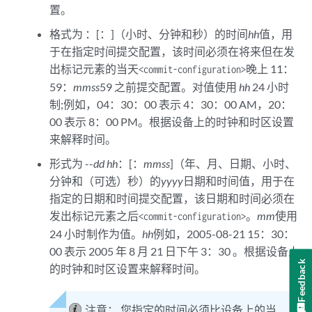
置。
格式为 ：[：]（小时、分钟和秒）的时间
hh
值，用
于在指定时间提交配置，该时间必须在将来但在发
出标记元素的当天
晚上 11：
<commit-configuration>
59：
mm
ss
59 之前提交配置。对值使用
hh
24 小时
制;例如，04：30：00 表示 4：30：00 AM，20：
00 表示 8：00 PM。根据设备上的时钟和时区设置
来解释时间。
形式为 --
dd hh
：[：
mm
ss
]（年、月、日期、小时、
分钟和（可选）秒）的
yyyy
日期和时间值，用于在
指定的日期和时间提交配置，该日期和时间必须在
发出标记元素之后
。
mm
使用
<commit-configuration>
24 小时制作为值。
hh
例如，2005-08-21 15：30：
00 表示 2005 年 8 月 21 日下午 3：30 。根据设备上
Feedback
的时钟和时区设置来解释时间。
注意：
您指定的时间必须比设备上的当