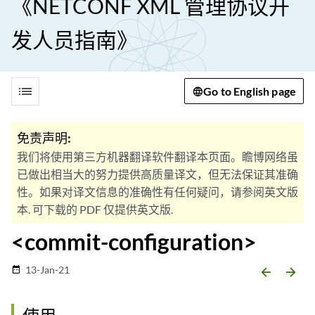
《NETCONF XML 管理协议开
发人员指南》
list
Go to English page
免责声明:
我们将使用第三方机器翻译软件翻译本页面。瞻博网络虽
已做出相当大的努力提供高质量译文，但无法保证其准确
性。如果对译文信息的准确性有任何疑问，请参阅英文版
本. 可下载的 PDF 仅提供英文版.
<commit-configuration>
13-Jan-21
date_range
arrow_backward
arrow_forward