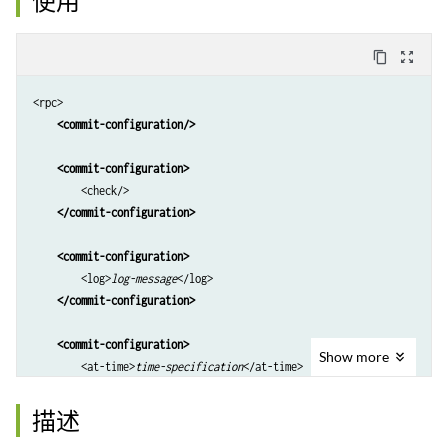
使用
content_copy
zoom_out_map
<rpc>

<commit-configuration/>
<commit-configuration>
        <check/>

</commit-configuration>
<commit-configuration>
        <log>
log-message
</log>

</commit-configuration>
<commit-configuration>
Show
more
        <at-time>
time-specification
</at-time>

        <log>
log-message
</log>

</commit-configuration>
描述