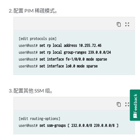
配置 PIM 稀疏模式。
content_copy
zoom_out_map
[edit protocols pim]

user@host# 
set rp local address 10.255.72.46
user@host# 
set rp local group-ranges 239.0.0.0/24
user@host# 
set interface fe-1/0/0.0 mode sparse
user@host# 
set interface lo0.0 mode sparse
配置其他 SSM 组。
Feedback
content_copy
zoom_out_map
[edit routing-options]

user@host# 
set ssm-groups [ 232.0.0.0/8 239.0.0.0/8 ]