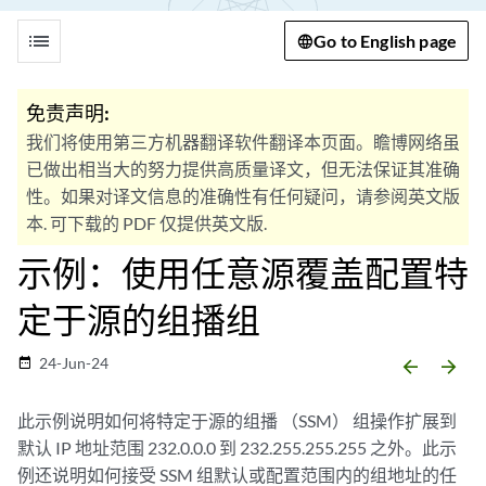
list
Go to English page
免责声明:
我们将使用第三方机器翻译软件翻译本页面。瞻博网络虽
已做出相当大的努力提供高质量译文，但无法保证其准确
性。如果对译文信息的准确性有任何疑问，请参阅英文版
本. 可下载的 PDF 仅提供英文版.
示例：使用任意源覆盖配置特
定于源的组播组
24-Jun-24
date_range
arrow_backward
arrow_forward
此示例说明如何将特定于源的组播 （SSM） 组操作扩展到
默认 IP 地址范围 232.0.0.0 到 232.255.255.255 之外。此示
例还说明如何接受 SSM 组默认或配置范围内的组地址的任