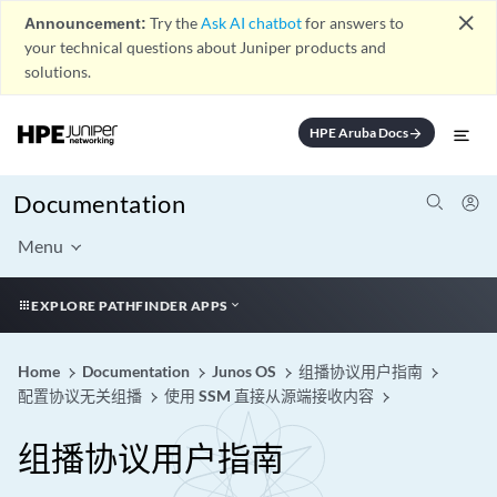
close
Announcement:
Try the
Ask AI chatbot
for answers to
your technical questions about Juniper products and
solutions.
HPE Aruba Docs
arrow_forward
Documentation
Menu
EXPLORE PATHFINDER APPS
Home
Documentation
Junos OS
组播协议用户指南
配置协议无关组播
使用 SSM 直接从源端接收内容
组播协议用户指南