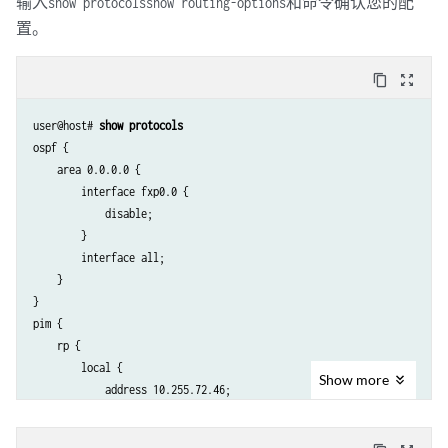
输入
和命令确认您的配
show protocols
show routing-options
置。
content_copy
zoom_out_map
user@host# 
show protocols
ospf {

    area 0.0.0.0 {

        interface fxp0.0 {

            disable;

        }

        interface all;

    }

}

pim {

    rp {

        local {

Show
more
            address 10.255.72.46;

            group-ranges {

                239.0.0.0/24;
