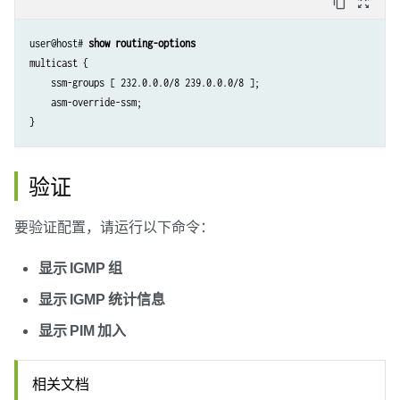
content_copy
zoom_out_map
            }

        }

user@host# 
show routing-options
    }

multicast {

    interface fe-1/0/0.0 {

    ssm-groups [ 232.0.0.0/8 239.0.0.0/8 ];

        mode sparse;

    asm-override-ssm;

    }

    interface lo0.0 {

        mode sparse;

    }

验证
要验证配置，请运行以下命令：
显示 IGMP 组
显示 IGMP 统计信息
显示 PIM 加入
相关文档