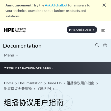
close
Announcement:
Try the
Ask AI chatbot
for answers to
your technical questions about Juniper products and
solutions.
HPE Aruba Docs
arrow_forward
Documentation
Menu
EXPLORE PATHFINDER APPS
Home
Documentation
Junos OS
组播协议用户指南
配置协议无关组播
了解 PIM
组播协议用户指南