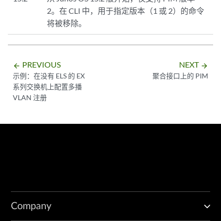
2。在 CLI 中，用于指定版本（1 或 2）的命令
将被移除。
PREVIOUS
NEXT
arrow_backward
arrow_forward
示例：在没有 ELS 的 EX
聚合接口上的 PIM
系列交换机上配置多播
VLAN 注册
Company