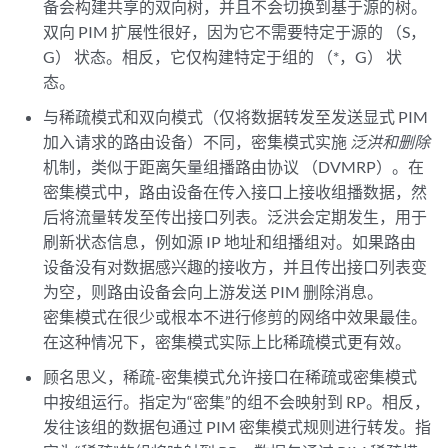
备会构建共享的双向树，并且不会切换到基于源的树。
双向 PIM 扩展性很好，因为它不需要特定于源的 （S，
G） 状态。相反，它仅构建特定于组的 （*，G） 状
态。
与稀疏模式和双向模式（仅将数据转发至发送显式 PIM
加入请求的路由设备）不同，密集模式实施
泛洪和删除
机制，类似于距离矢量组播路由协议 （DVMRP）。在
密集模式中，路由设备在传入接口上接收组播数据，然
后将流量转发至传出接口列表。泛洪会定期发生，用于
刷新状态信息，例如源 IP 地址和组播组对。如果路由
设备没有对数据感兴趣的接收方，并且传出接口列表变
为空，则路由设备会向上游发送 PIM 删除消息。
密集模式在很少或根本不进行修剪的网络中效果最佳。
在这种情况下，密集模式实际上比稀疏模式更有效。
顾名思义，稀疏-密集模式允许接口在稀疏或密集模式
中按组运行。指定为“密集”的组不会映射到 RP。相反，
发往该组的数据包通过 PIM 密集模式规则进行转发。指