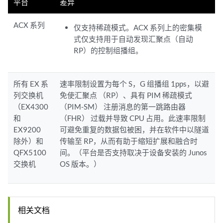
平台
差异
ACX 系列
仅支持稀疏模式。ACX 系列上的密集模
式仅支持用于自动发现汇聚点（自动
RP）的控制组播组。
所有 EX 系
速率限制设置为每个 S，G 组播组 1pps，以避
列交换机
免使汇聚点 （RP）、具有 PIM 稀疏模式
（EX4300
（PIM-SM） 注册消息的第一跳路由器
和
（FHR） 过载并导致 CPU 占用。此速率限制
EX9200
可避免重复的数据包被困，并在软件中以隧道
除外）和
传输至 RP，从而有助于缩短扩展和融合时
QFX5100
间。（平台是否支持取决于设备安装的 Junos
交换机
OS 版本。）
相关文档