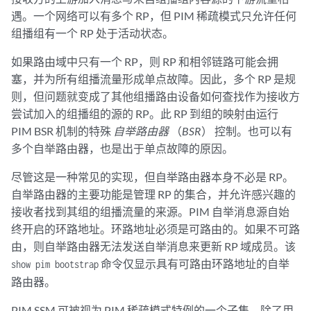
遇。一个网络可以有多个 RP，但 PIM 稀疏模式只允许任何
组播组有一个 RP 处于活动状态。
如果路由域中只有一个 RP，则 RP 和相邻链路可能会拥
塞，并为所有组播流量形成单点故障。因此，多个 RP 是规
则，但问题就变成了其他组播路由设备如何查找作为接收方
尝试加入的组播组的源的 RP。此 RP 到组的映射由运行
PIM BSR 机制的特殊
自举路由器
（
BSR
） 控制。也可以有
多个自举路由器，也是出于单点故障的原因。
尽管这是一种常见的实现，但自举路由器本身不必是 RP。
自举路由器的主要功能是管理 RP 的集合，并允许感兴趣的
接收者找到其组的组播流量的来源。PIM 自举消息源自始
终开启的环路地址。环路地址必须是可路由的。如果不可路
由，则自举路由器无法发送自举消息来更新 RP 域成员。该
命令仅显示具有可路由环路地址的自举
show pim bootstrap
路由器。
PIM SSM 可被视为 PIM 稀疏模式特例的一个子集，除了用