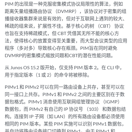
PIM 的出现是一种克服密集模式协议局限性的算法，例如
距离矢量组播路由协议 （DVMRP），该协议对于密集的组
播接收器集群来说是有效的，但对于互联网上遇到的较大、
稀疏的组来说，扩展性不佳。基于核心的树 （CBT） 协议
也旨在支持稀疏模式，但 CBT 凭借其无所不能的核心方
法，使得核心的放置变得至关重要，而大型会议类型的应用
程序（多对多）导致核心存在瓶颈。PIM旨在同时避免
DVMRP的密集模式缩放问题和CBT的潜在性能问题。
从 Junos OS 15.2 版开始，仅支持 PIM 版本 2。在 CLI 中，
用于指定版本（1 或 2）的命令将被移除。
PIMv1 和 PIMv2 可以在同一路由设备上共存，甚至可以在
同一接口上共存。PIMv1 和 PIMv2 之间的主要区别在于数
据包格式。PIMv1 消息使用互联网组管理协议 （IGMP）
数据包，而 PIMv2 有自己的 IP 协议号 （103） 和数据包结
构。连接到 IP 子网（如 LAN）的所有路由设备都必须使用
相同的 PIM 版本。某些 PIM 实施可以识别 PIMv1 数据包，
并自动将路由设备接口切换到 PIMv1。由于 PIMv1 和