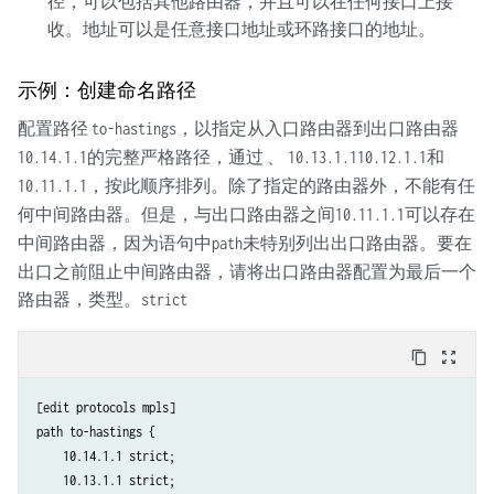
径，可以包括其他路由器，并且可以在任何接口上接
收。地址可以是任意接口地址或环路接口的地址。
示例：创建命名路径
配置路径
，以指定从入口路由器到出口路由器
to-hastings
的完整严格路径，通过 、
和
10.14.1.1
10.13.1.1
10.12.1.1
，按此顺序排列。除了指定的路由器外，不能有任
10.11.1.1
何中间路由器。但是，与出口路由器之间
可以存在
10.11.1.1
中间路由器，因为语句中
未特别列出出口路由器。要在
path
出口之前阻止中间路由器，请将出口路由器配置为最后一个
路由器，类型。
strict
content_copy
zoom_out_map
[edit protocols mpls]

path to-hastings {

    10.14.1.1 strict;

    10.13.1.1 strict;
