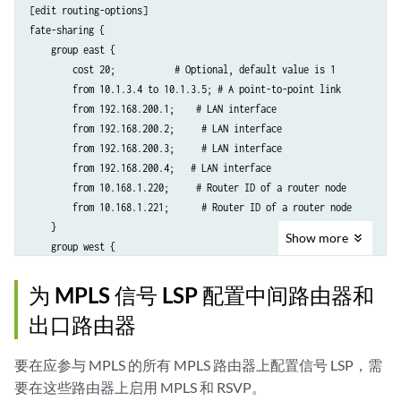
[edit routing-options]

fate-sharing {

    group east {

        cost 20;           # Optional, default value is 1

        from 10.1.3.4 to 10.1.3.5; # A point-to-point link

        from 192.168.200.1;    # LAN interface

        from 192.168.200.2;     # LAN interface

        from 192.168.200.3;     # LAN interface

        from 192.168.200.4;   # LAN interface

        from 10.168.1.220;     # Router ID of a router node

        from 10.168.1.221;      # Router ID of a router node

    }

Show
more
    group west {

        .....

    }

为 MPLS 信号 LSP 配置中间路由器和
出口路由器
要在应参与 MPLS 的所有 MPLS 路由器上配置信号 LSP，需
要在这些路由器上启用 MPLS 和 RSVP。