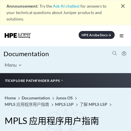
close
Announcement:
Try the
Ask AI chatbot
for answers to
your technical questions about Juniper products and
solutions.
HPE Aruba Docs
arrow_forward
Documentation
Menu
EXPLORE PATHFINDER APPS
Home
Documentation
Junos OS
MPLS 应用程序用户指南
MPLS LSP
了解 MPLS LSP
MPLS 应用程序用户指南