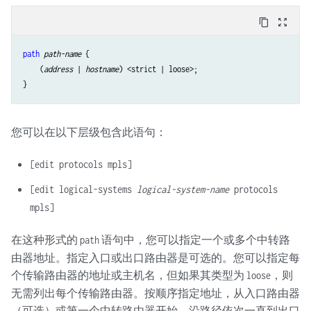
content_copy
zoom_out_map
path
path-name
 {

    (
address
 | 
hostname
) <strict | loose>;

您可以在以下层级包含此语句：
[edit protocols mpls]
[edit logical-systems
logical-system-name
protocols
mpls]
在这种形式的
语句中，您可以指定一个或多个中转路
path
由器地址。指定入口或出口路由器是可选的。您可以指定每
个传输路由器的地址或主机名，但如果其类型为
，则
loose
无需列出每个传输路由器。按顺序指定地址，从入口路由器
（可选）或第一个中转路由器开始，沿路径依次一直到出口