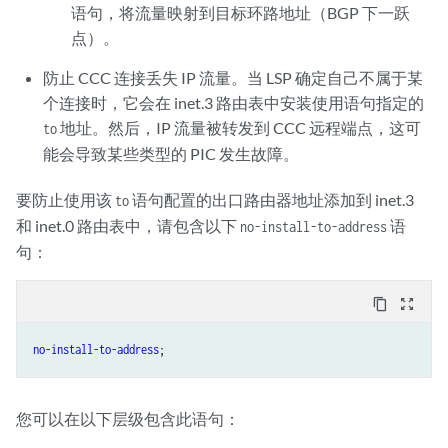
语句，将流量映射到目标环路地址（BGP 下一跃
点）。
防止 CCC 连接丢失 IP 流量。当 LSP 确定自己不属于某
个连接时，它会在 inet.3 路由表中安装使用语句指定的
地址。然后，IP 流量被转发到 CCC 远程端点，这可
to
能会导致某些类型的 PIC 发生故障。
要防止使用该
语句配置的出口路由器地址添加到 inet.3
to
和 inet.0 路由表中，请包含以下
语
no-install-to-address
句：
content_copy
zoom_out_map
no-install-to-address
您可以在以下层级包含此语句：