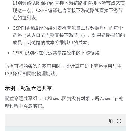
识别旁路试图保护的直接下游链路和直接下游节点来实
现这一点。CSPF 编译包含直接下游链路和直接下游节
点的组列表。
CSPF 根据编译的组列表检查流量工程数据库中的每个
链路（从入口节点到直接下游节点）。如果链路是组的
成员，则链路的成本将乘以组的成本。
CSPF 识别不在命运共享路径中的下游链路。
当有可行的备选方案可用时，此计算可防止旁路使用与主
LSP 路径相同的物理链路。
示例：配置命运共享
配置命运共享组
和
.因为没有对象，所以
在处
east
west
west
理过程中会忽略它。
content_copy
zoom_out_map