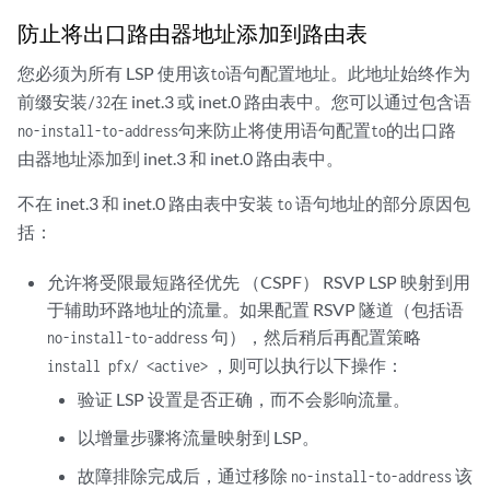
防止将出口路由器地址添加到路由表
您必须为所有 LSP 使用该
语句配置地址。此地址始终作为
to
前缀安装
在 inet.3 或 inet.0 路由表中。您可以通过包含语
/32
句来防止将使用语句配置
的出口路
no-install-to-address
to
由器地址添加到 inet.3 和 inet.0 路由表中。
不在 inet.3 和 inet.0 路由表中安装
语句地址的部分原因包
to
括：
允许将受限最短路径优先 （CSPF） RSVP LSP 映射到用
于辅助环路地址的流量。如果配置 RSVP 隧道（包括语
句），然后稍后再配置策略
no-install-to-address
，则可以执行以下操作：
install pfx/ <active>
验证 LSP 设置是否正确，而不会影响流量。
以增量步骤将流量映射到 LSP。
故障排除完成后，通过移除
该
no-install-to-address