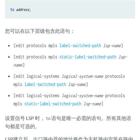
to
address
您可以在以下层级包含此语句：
[edit protocols mpls
label-switched-path
lsp-name
]
[edit protocols mpls
static-label-switched-path
lsp-
name
]
[edit logical-systems
logical-system-name
protocols
mpls
label-switched-path
lsp-name
]
[edit logical-systems
logical-system-name
protocols
mpls
static-label-switched-path
lsp-name
]
设置信号 LSP 时，
语句是唯一必需的语句。所有其他语
to
句都是可选的。
LSP建立后，出口路由器的地址将作为主机路由安装在路由