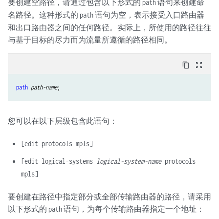
要创建空路径，请通过包含以下形式的
语句来创建命
path
名路径。这种形式的
语句为空，表示接受入口路由器
path
和出口路由器之间的任何路径。实际上，所使用的路径往往
与基于目标的尽力而为流量所遵循的路径相同。
content_copy
zoom_out_map
path
path-name
您可以在以下层级包含此语句：
[edit protocols mpls]
[edit logical-systems
logical-system-name
protocols
mpls]
要创建在路径中指定部分或全部传输路由器的路径，请采用
以下形式的
语句，为每个传输路由器指定一个地址：
path