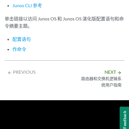
Junos CLI 参考
单击链接以访问 Junos OS 和 Junos OS 演化版配置语句和命
令摘要主题。
配置语句
作命令
PREVIOUS
NEXT
arrow_backward
arrow_forward
路由器和交换机逻辑系
统用户指南
Feedback