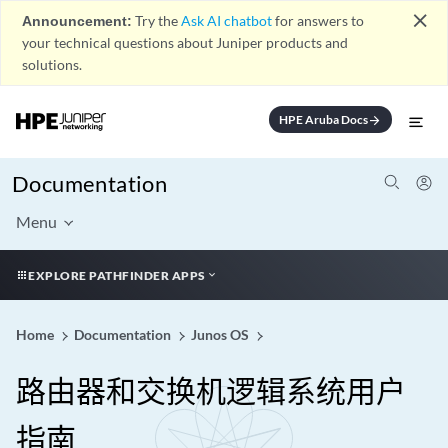
close
Announcement:
Try the
Ask AI chatbot
for answers to
your technical questions about Juniper products and
solutions.
HPE Aruba Docs
arrow_forward
Documentation
Menu
EXPLORE PATHFINDER APPS
Home
Documentation
Junos OS
路由器和交换机逻辑系统用户
指南