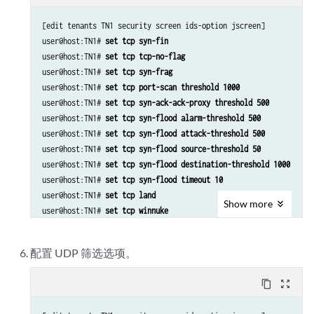
[edit tenants TN1 security screen ids-option jscreen]

user@host:TN1# 
set tcp syn-fin
user@host:TN1# 
set tcp tcp-no-flag
user@host:TN1# 
set tcp syn-frag
user@host:TN1# 
set tcp port-scan threshold 1000
user@host:TN1# 
set tcp syn-ack-ack-proxy threshold 500
user@host:TN1# 
set tcp syn-flood alarm-threshold 500
user@host:TN1# 
set tcp syn-flood attack-threshold 500
user@host:TN1# 
set tcp syn-flood source-threshold 50
user@host:TN1# 
set tcp syn-flood destination-threshold 1000
user@host:TN1# 
set tcp syn-flood timeout 10
user@host:TN1# 
set tcp land
Show
more
user@host:TN1# 
set tcp winnuke
user@host:TN1# 
set tcp tcp-sweep threshold 1000
配置 UDP 筛选选项。
content_copy
zoom_out_map