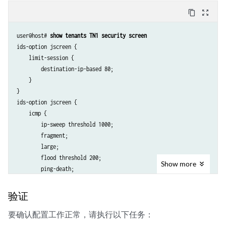
content_copy
zoom_out_map
user@host# 
show tenants TN1 security screen
ids-option jscreen {

    limit-session {

        destination-ip-based 80;

    }

}

ids-option jscreen {

    icmp {

        ip-sweep threshold 1000;

        fragment;

        large;

        flood threshold 200;

Show
more
        ping-death;

    }

    ip {

验证
        bad-option;

        stream-option;

要确认配置工作正常，请执行以下任务：
        spoofing;
