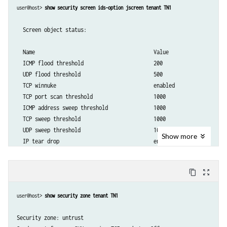
        flood {

user@host> 
show security screen ids-option jscreen tenant TN1
            threshold 500;

        }

  Screen object status:

        udp-sweep threshold 1000;

    }

  Name                                       Value

  ICMP flood threshold                       200

  UDP flood threshold                        500

  TCP winnuke                                enabled

  TCP port scan threshold                    1000

  ICMP address sweep threshold               1000

  TCP sweep threshold                        1000

  UDP sweep threshold                        1000

Show
more
  IP tear drop                               enabled

  TCP SYN flood attack threshold             500

  TCP SYN flood alarm threshold              500

content_copy
zoom_out_map
  TCP SYN flood source threshold             50

  TCP SYN flood destination threshold        1000

user@host> 
show security zone tenant TN1
  TCP SYN flood timeout                      10

  IP spoofing                                enabled

Security zone: untrust

  ICMP ping of death                         enabled
