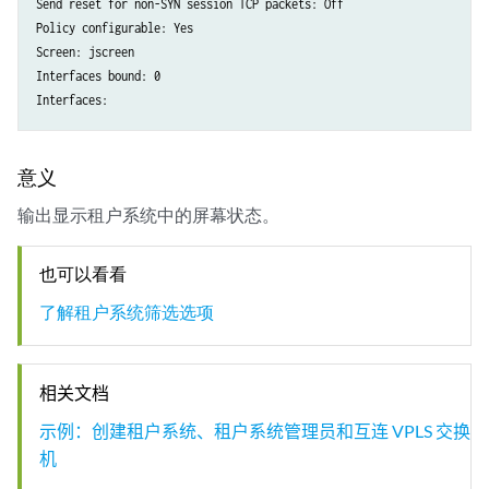
Send reset for non-SYN session TCP packets: Off

  TCP land attack                            enabled

Policy configurable: Yes  

  TCP SYN fragment                           enabled

Screen: jscreen   

  TCP no flag                                enabled

Interfaces bound: 0

  IP unknown protocol                        enabled

Interfaces:
  IP bad options                             enabled

  IP strict source route option              enabled

  IP stream option                           enabled

意义
  ICMP fragmentation                         enabled

  ICMP large packet                          enabled

输出显示租户系统中的屏幕状态。
  TCP SYN FIN                                enabled

也可以看看
了解租户系统筛选选项
相关文档
示例：创建租户系统、租户系统管理员和互连 VPLS 交换
机