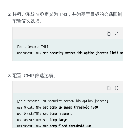
将租户系统名称定义为 TN1，并为基于目标的会话限制
配置筛选选项。
content_copy
zoom_out_map
[edit tenants TN1]

user@host:TN1# 
set security screen ids-option jscreen limit-sess
配置 ICMP 筛选选项。
content_copy
zoom_out_map
[edit tenants TN1 security screen ids-option jscreen]

user@host:TN1# 
set icmp ip-sweep threshold 1000
user@host:TN1# 
set icmp fragment
user@host:TN1# 
set icmp large
user@host:TN1# 
set icmp flood threshold 200