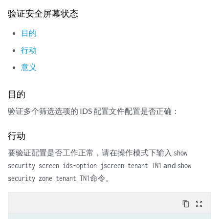
        strict-source-route-option;

验证安全屏幕状态
        unknown-protocol;

        tear-drop;

目的
    }

行动
    tcp {

        syn-fin;

意义
        tcp-no-flag;

        syn-frag;

目的
        port-scan threshold 1000;

        syn-ack-ack-proxy threshold 500;

验证多个筛选选项的 IDS 配置文件配置是否正确：
        syn-flood {

            alarm-threshold 500;

行动
            destination-threshold 1000;

            timeout 10;

要验证配置是否工作正常，请在操作模式下输入
show
        }

and
security screen ids-option jscreen tenant TN1
show
        land;

命令。
security zone tenant TN1
        winnuke;

        tcp-sweep threshold 1000;

    }

content_copy
zoom_out_map
    udp {
