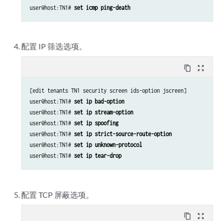
user@host:TN1# 
set icmp ping-death
配置 IP 筛选选项。
content_copy
zoom_out_map
[edit tenants TN1 security screen ids-option jscreen]

user@host:TN1# 
set ip bad-option
user@host:TN1# 
set ip stream-option
user@host:TN1# 
set ip spoofing
user@host:TN1# 
set ip strict-source-route-option
user@host:TN1# 
set ip unknown-protocol
user@host:TN1# 
set ip tear-drop
配置 TCP 屏蔽选项。
content_copy
zoom_out_map