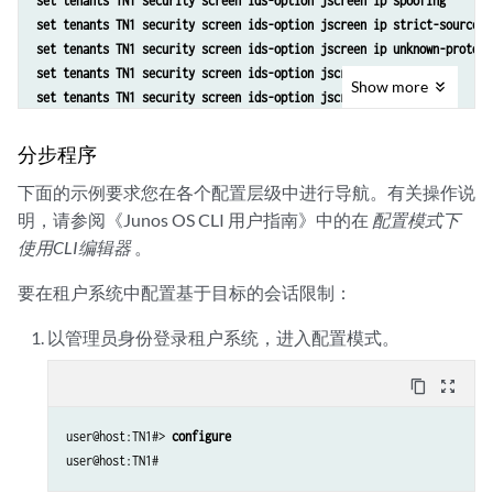
set tenants TN1 security screen ids-option jscreen ip spoofing
set tenants TN1 security screen ids-option jscreen ip strict-source-r
set tenants TN1 security screen ids-option jscreen ip unknown-protoco
set tenants TN1 security screen ids-option jscreen ip tear-drop
Show
more
set tenants TN1 security screen ids-option jscreen tcp syn-fin
set tenants TN1 security screen ids-option jscreen tcp tcp-no-flag
set tenants TN1 security screen ids-option jscreen tcp syn-frag
分步程序
set tenants TN1 security screen ids-option jscreen tcp port-scan thre
下面的示例要求您在各个配置层级中进行导航。有关操作说
set tenants TN1 security screen ids-option jscreen tcp syn-ack-ack-pr
明，请参阅《Junos OS CLI 用户指南》中的在
配置模式下
set tenants TN1 security screen ids-option jscreen tcp syn-flood alar
set tenants TN1 security screen ids-option jscreen tcp syn-flood atta
使用CLI编辑器
。
set tenants TN1 security screen ids-option jscreen tcp syn-flood sour
要在租户系统中配置基于目标的会话限制：
set tenants TN1 security screen ids-option jscreen tcp syn-flood dest
set tenants TN1 security screen ids-option jscreen tcp syn-flood time
以管理员身份登录租户系统，进入配置模式。
set tenants TN1 security screen ids-option jscreen tcp land
set tenants TN1 security screen ids-option jscreen tcp winnuke
content_copy
zoom_out_map
set tenants TN1 security screen ids-option jscreen tcp tcp-sweep thre
set tenants TN1 security screen ids-option jscreen udp flood threshol
set tenants TN1 security screen ids-option jscreen udp udp-sweep thre
user@host:TN1#> 
configure
set tenants TN1 security zones security-zone untrust screen jscreen