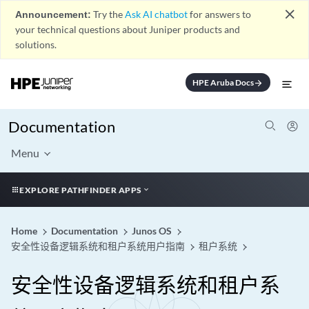
close
Announcement:
Try the
Ask AI chatbot
for answers to
your technical questions about Juniper products and
solutions.
HPE Aruba Docs
arrow_forward
Documentation
Menu
EXPLORE PATHFINDER APPS
Home
Documentation
Junos OS
安全性设备逻辑系统和租户系统用户指南
租户系统
安全性设备逻辑系统和租户系