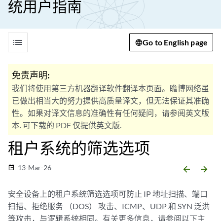
统用户指南
list
Go to English page
免责声明:
我们将使用第三方机器翻译软件翻译本页面。瞻博网络虽
已做出相当大的努力提供高质量译文，但无法保证其准确
性。如果对译文信息的准确性有任何疑问，请参阅英文版
本. 可下载的 PDF 仅提供英文版.
租户系统的筛选选项
13-Mar-26
date_range
arrow_backward
arrow_forward
安全设备上的租户系统筛选选项可防止 IP 地址扫描、端口
扫描、拒绝服务 （DOS） 攻击、ICMP、UDP 和 SYN 泛洪
等攻击，与逻辑系统相同。有关更多信息，请参阅以下主