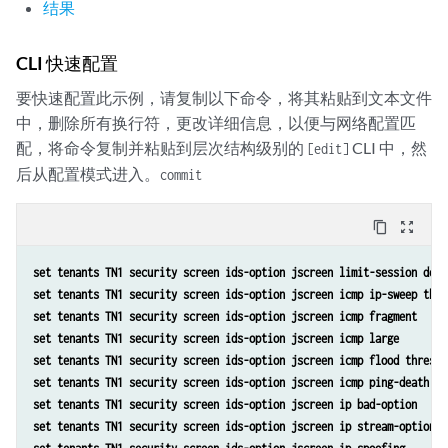
结果
CLI 快速配置
要快速配置此示例，请复制以下命令，将其粘贴到文本文件
中，删除所有换行符，更改详细信息，以便与网络配置匹
配，将命令复制并粘贴到层次结构级别的
CLI 中，然
[edit]
后从配置模式进入。
commit
content_copy
zoom_out_map
set tenants TN1 security screen ids-option jscreen limit-session dest
set tenants TN1 security screen ids-option jscreen icmp ip-sweep thre
set tenants TN1 security screen ids-option jscreen icmp fragment
set tenants TN1 security screen ids-option jscreen icmp large
set tenants TN1 security screen ids-option jscreen icmp flood thresho
set tenants TN1 security screen ids-option jscreen icmp ping-death
set tenants TN1 security screen ids-option jscreen ip bad-option
set tenants TN1 security screen ids-option jscreen ip stream-option