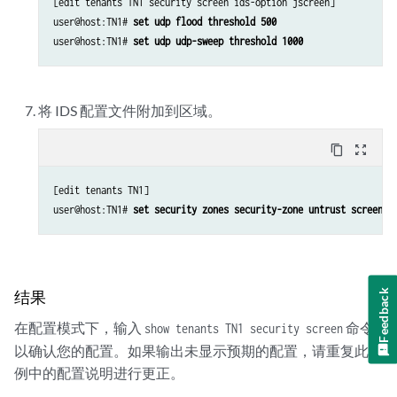
[edit tenants TN1 security screen ids-option jscreen]

user@host:TN1# 
set udp flood threshold 500
user@host:TN1# 
set udp udp-sweep threshold 1000
将 IDS 配置文件附加到区域。
content_copy
zoom_out_map
[edit tenants TN1]

user@host:TN1# 
set security zones security-zone untrust screen j
Feedback
结果
在配置模式下，输入
命令
show tenants TN1 security screen
以确认您的配置。如果输出未显示预期的配置，请重复此示
例中的配置说明进行更正。