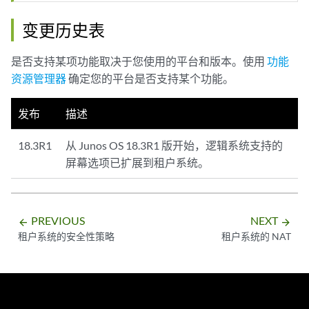
变更历史表
是否支持某项功能取决于您使用的平台和版本。使用
功能
资源管理器
确定您的平台是否支持某个功能。
发布
描述
18.3R1
从 Junos OS 18.3R1 版开始，逻辑系统支持的
屏幕选项已扩展到租户系统。
PREVIOUS
NEXT
arrow_backward
arrow_forward
租户系统的安全性策略
租户系统的 NAT