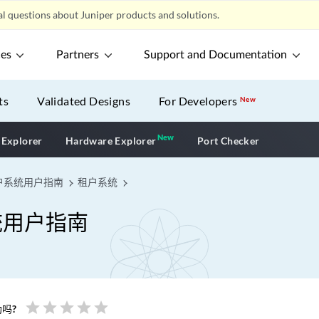
l questions about Juniper products and solutions.
ces
Partners
Support and Documentation
ts
Validated Designs
For Developers
New
New
New application
 Explorer
Hardware Explorer
Port Checker
户系统用户指南
租户系统
统用户指南
star
star
star
star
star
吗?