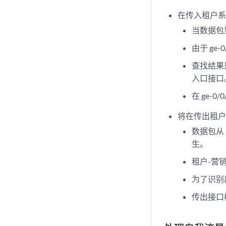
在传入租户
当数据包到
由于 ge-
查找结果是
入口接口
在 ge-0/
将在传出租
数据包从 l
生。
租户-营
为了识别
传出接口标