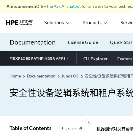
Announcement:
Try the
Ask AI chatbot
for answers to your technica
Solutions
Products
Servi
Documentation
License Guide
Quick Star
EXPLORE PATHFINDER APPS
CLI Explorer
Feature
Home
Documentation
Junos OS
安全性设备逻辑系统和租
安全性设备逻辑系统和租户系
keyboard_arrow_left
Table of Contents
Expand all
机器翻译对您有帮助