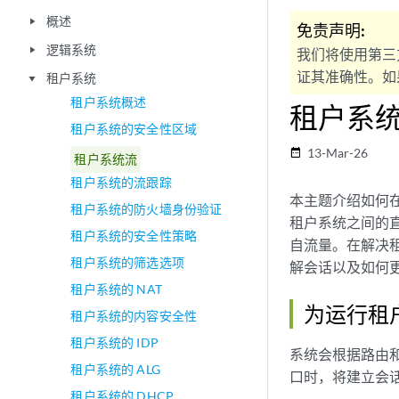
概述
play_arrow
免责声明:
逻辑系统
play_arrow
我们将使用第三
证其准确性。如果
租户系统
play_arrow
租户系统概述
租户系
租户系统的安全性区域
13-Mar-26
date_range
租户系统流
租户系统的流跟踪
本主题介绍如何
租户系统的防火墙身份验证
租户系统之间的
租户系统的安全性策略
自流量。在解决
租户系统的筛选选项
解会话以及如何
租户系统的 NAT
为运行租
租户系统的内容安全性
租户系统的 IDP
系统会根据路由
租户系统的 ALG
口时，将建立会
租户系统的 DHCP