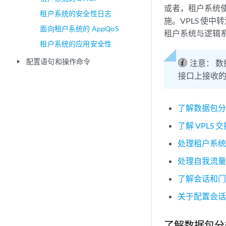
或者，租户系统使
租户系统的安全性日志
施。VPLS 使
面向租户系统的 AppQoS
租户系统与逻辑系
租户系统的应用安全性
配置语句和操作命令
注意：
数
play_arrow
接口上接收
了解数据包
了解 VPLS
处理租户系
处理自我流
了解会话和
关于配置会
了解数据包分