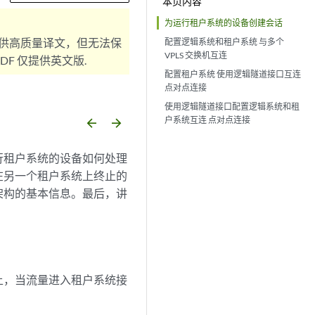
本页内容
为运行租户系统的设备创建会话
供高质量译文，但无法保
配置逻辑系统和租户系统 与多个
VPLS 交换机互连
F 仅提供英文版.
配置租户系统 使用逻辑隧道接口互连
点对点连接
使用逻辑隧道接口配置逻辑系统和租
户系统互连 点对点连接
arrow_backward
arrow_forward
行租户系统的设备如何处理
在另一个租户系统上终止的
架构的基本信息。最后，讲
上，当流量进入租户系统接