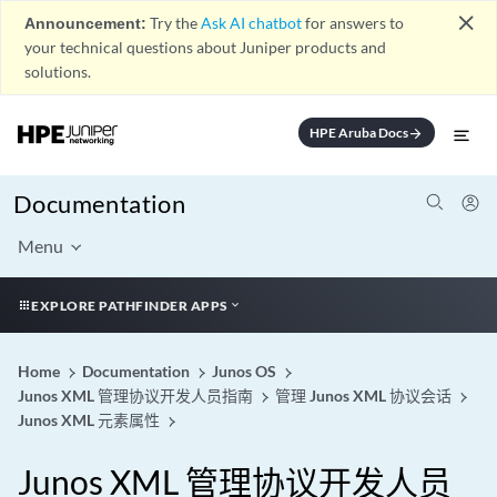
close
Announcement:
Try the
Ask AI chatbot
for answers to
your technical questions about Juniper products and
solutions.
HPE Aruba Docs
arrow_forward
Documentation
Menu
EXPLORE PATHFINDER APPS
Home
Documentation
Junos OS
Junos XML 管理协议开发人员指南
管理 Junos XML 协议会话
Junos XML 元素属性
Junos XML 管理协议开发人员