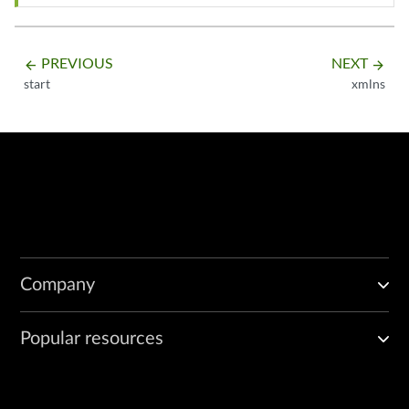
PREVIOUS
NEXT
arrow_backward
arrow_forward
start
xmlns
Company
Popular resources