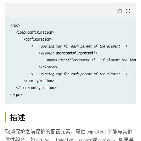
content_copy
zoom_out_map
<rpc>

   <load-configuration>

       <configuration>

           <!-- 
opening tag for each parent of the element
 -->

               <
element
unprotect="unprotect"
>

                   <name>
identifier
</name> <!-- if element has identi
               </
element
>

           <!-- 
closing tag for each parent of the element
 -->

       </configuration>

   </load-configuration>

</rpc>
描述
取消保护之前保护的配置元素。属性
不能与其他
unprotect
属性组合，如
、
、
或
。如果某
active
inactive
rename
replace