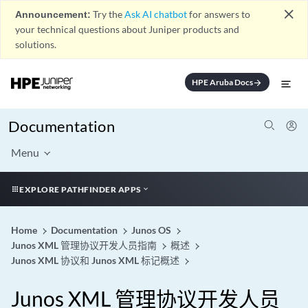
close
Announcement:
Try the
Ask AI chatbot
for answers to
your technical questions about Juniper products and
solutions.
HPE Aruba Docs
arrow_forward
Documentation
Menu
EXPLORE PATHFINDER APPS
Home
Documentation
Junos OS
Junos XML 管理协议开发人员指南
概述
Junos XML 协议和 Junos XML 标记概述
Junos XML 管理协议开发人员