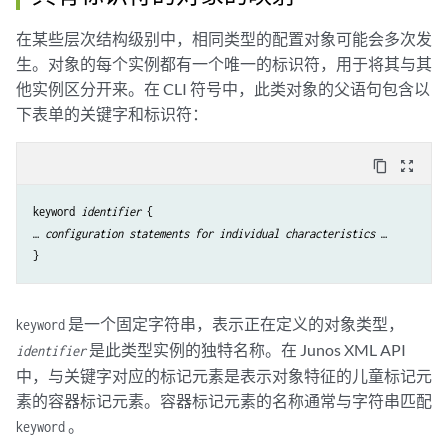
在某些层次结构级别中，相同类型的配置对象可能会多次发
生。对象的每个实例都有一个唯一的标识符，用于将其与其
他实例区分开来。在 CLI 符号中，此类对象的父语句包含以
下表单的关键字和标识符：
content_copy
zoom_out_map
keyword 
identifier
 {

… 
configuration statements for individual characteristics
 …

是一个固定字符串，表示正在定义的对象类型，
keyword
是此类型实例的独特名称。在 Junos XML API
identifier
中，与关键字对应的标记元素是表示对象特征的儿童标记元
素的容器标记元素。容器标记元素的名称通常与字符串匹配
。
keyword