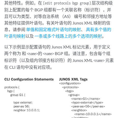
其他特性。例如，在
层次结构级
[edit protocols bgp group]
别上配置的每个 BGP 组都有一个关联名称（标识符），并
且可以为类型、对等自治系统 （AS） 编号和邻接方地址等
其他特征提供叶语句。有关叶语句的 Junos XML 映射的信
息，请参阅
单值和固定格式叶语句的映射
、
具有多个值的
叶语句映射
以及
一条或多个线路上的多个选项的映射
。
以下示例显示配置语句的 Junos XML 标记元素，用于定义
两个称为 和
的
BGP 组。请注意，包含每个组
<name>
<name>
标识符（以及组内邻接方标识符）的 Junos XML
元素
<name>
在 CLI 语句中没有对应项。