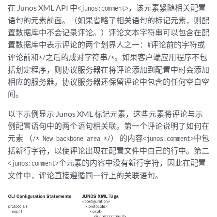
在 Junos XML API 中
，该元素紧随相关配置
<junos:comment>
语句的元素前面。（如果省略了相关语句的标记元素，则配
置数据库中不会记录评论。）评论文本字符串可以包含在配
置数据库中表示评论的两个划界人之一：
评论前的字符或
#
评论前和
之后的成对字符串
。如果客户端应用程序不包
*/
/*
括划定程序，则协议服务器在将评论添加到配置中时会添加
相应的服务器。协议服务器还保留评论中包含的任何空白空
间。
以下示例显示 Junos XML 标记元素，这些元素将评论与示
例配置语句中的两个语句相关联。第一个评论说明了如何在
元素 （
） 的内容
中包
/* New backbone area */
<junos:comment>
括新行字符，以使评论出现在配置文件中自己的行中。第二
个元素的内容中没有新行字符，因此在配置
<junos:comment>
文件中，评论直接遵循同一行上的关联语句。