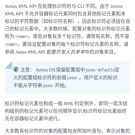
Junos XML API 在处理标识符时与 CLI 不同。由于 Junos
XML API 不允许容器标记元素同时包含其他标记元素和未
标记的字符数据（如标识符名称），因此标识符必须括在自
己的标记元素中。大多数时候，配置对象的标识符标记元素
称为
。某些对象有多个标识符，通常有名称，而不是
<name>
。要验证配置对象的每个标识符标记元素的名称，请
<name>
参阅
Junos XML API 配置开发人员参考
中的对象条目。
注意：
Junos OS 保留配置组中
定
junos-defaults
义的配置组标识符的前缀
。用户定义的标识
junos-
不能从字符串
开始。
junos-
标识符标记元素也构成一般 XML 约定例外，即同一层次结
构级别的标记元素可以任何顺序显示;标识符标记元素始终
先在容器标记元素中进行。
大多数有标识符的对象的配置包含附加叶语句，表示对象的