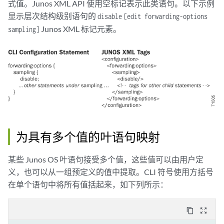
式值。Junos XML API 使用空标记表示此类语句。以下示例
显示层次结构级别语句的
disable
[edit forwarding-options
Junos XML 标记元素。
sampling]
为具有多个值的叶语句映射
某些 Junos OS 叶语句接受多个值，这些值可以由用户定
义，也可以从一组预定义的值中提取。CLI 符号使用方括号
在单个语句中将所有值括起来，如下列所示：
content_copy
zoom_out_map